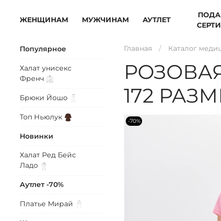
ПОДА
ЖЕНЩИНАМ
МУЖЧИНАМ
АУТЛЕТ
СЕРТ
Главная
Каталог меди
Популярное
РОЗОВА
Халат унисекс
Френч
172 РАЗМ
Брюки
Йошо
Топ
Ньюлук
-70%
Новинки
Халат Ред Бейс
Ладо
Аутлет -70%
Платье
Мирай