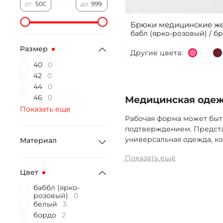
—
от
до
Брюки медицинские же
бабл (ярко-розовый) / 
Размер
Другие цвета:
40
0
42
0
44
0
46
0
Медицинская одежд
Показать еще
Рабочая форма может быт
подтверждением. Предста
универсальная одежда, ко
Материал
Показать ещё
Цвет
баббл (ярко-
розовый)
0
белый
3
бордо
2