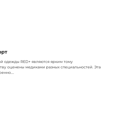
орт
ой одежды RED+ являются ярким тому
тву оценены медиками разных специальностей. Эта
ренно.
...