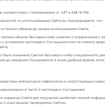
 соответствии с положениями ст. 437 и 438 ГК РФ.
ожностей по использованию Сайта вы подтверждаете, что:
 в полном объеме до начала использования Сайта;
 полном объеме без каких-либо изъятий и ограничений с в
ы с условиями настоящего Соглашения или не имеете права
айта;
жет быть изменено Сайтом без какого-либо специального у
ния до сведения Пользователя в иной удобной форме, есл
осредством веб-ресурса redplus.store и сопутствующих серв
определенными в Части 5 настоящего Соглашения.
ным сервисам Сайта для получения наиболее полной инфор
х и иных акциях, проводимых Сайтом.