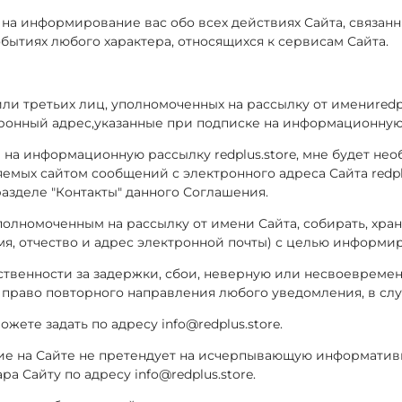
 на информирование вас обо всех действиях Сайта, связанн
событиях любого характера, относящихся к сервисам Сайта.
или третьих лиц, уполномоченных на рассылку от имениredpl
нный адрес,указанные при подписке на информационную ра
и на информационную рассылку redplus.store, мне будет не
ляемых сайтом сообщений с электронного адреса Сайта redp
азделе "Контакты" данного Соглашения.
полномоченным на рассылку от имени Сайта, собирать, хра
я, отчество и адрес электронной почты) с целью информиро
етственности за задержки, сбои, неверную или несвоевреме
 право повторного направления любого уведомления, в слу
ете задать по адресу info@redplus.store.
ние на Сайте не претендует на исчерпывающую информатив
а Сайту по адресу info@redplus.store.