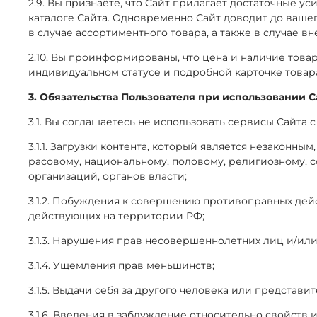
2.9. Вы признаёте, что Сайт прилагает достаточные 
каталоге Сайта. Одновременно Сайт доводит до вашег
в случае ассортиментного товара, а также в случае 
2.10. Вы проинформированы, что цена и наличие това
индивидуальном статусе и подробной карточке товара
3. Обязательства Пользователя при использовании С
3.1. Вы соглашаетесь не использовать сервисы Сайта с
3.1.1. Загрузки контента, который является незаконн
расовому, национальному, половому, религиозному, 
организаций, органов власти;
3.1.2. Побуждения к совершению противоправных дей
действующих на территории РФ;
3.1.3. Нарушения прав несовершеннолетних лиц и/ил
3.1.4. Ущемления прав меньшинств;
3.1.5. Выдачи себя за другого человека или представи
3.1.6. Введения в заблуждение относительно свойств 