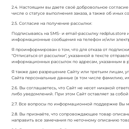
2.4. Настоящим вы даете своё добровольное согласие
числе о статусе выполнения заказа, а также об иных 
2.5. Согласие на получение рассылки:
Подписываясь на SMS- и email-рассылку redplus.store 
информационные сообщения на телефон и/или электро
Я проинформирован о том, что для отказа от подписк
"Отписаться от рассылки", указанной в тексте отправ
информационных рассылок по адресам, указанным в р
Я также даю разрешение Сайту или третьим лицам, у
Сайта персональные данные (в том числе фамилию, им
2.6. Вы соглашаетесь, что Сайт не несет никакой отв
либо уведомлений. При этом Сайт оставляет за собой
2.7. Все вопросы по информационной поддержке Вы мож
2.8. Вы признаёте, что сопровождающее товар описа
направить все замечания по неточному описанию товар