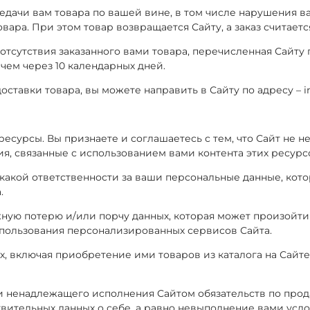
редачи вам товара по вашей вине, в том числе нарушения в
товара. При этом товар возвращается Сайту, а заказ считае
чае отсутствия заказанного вами товара, перечисленная Сайт
 чем через 10 календарных дней.
оставки товара, вы можете направить в Сайту по адресу – in
ресурсы. Вы признаете и соглашаетесь с тем, что Сайт не н
вия, связанные с использованием вами контента этих ресурс
т никакой ответственности за ваши персональные данные, к
.
можную потерю и/или порчу данных, которая может произой
спользования персонализированных сервисов Сайта.
х, включая приобретение ими товаров из каталога на Сайте
или ненадлежащего исполнения Сайтом обязательств по прод
ительных данных о себе, а равно невыполнение вами усло