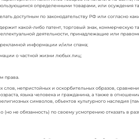
 пользующимся определенными товарами, или осуждения та
а делать доступным по законодательству РФ или согласно к
 содержит какой-либо патент, торговый знак, коммерческу
интеллектуальной деятельности, принадлежащие или право
м рекламной информации и/или спама;
рмации о частной жизни любых лиц;
м права.
ых слов, непристойных и оскорбительных образов, сравнени
озраста, языка человека и гражданина, а также в отношени
 религиозных символов, объектов культурного наследия (па
аво (но не обязанность) по своему усмотрению отказать в 