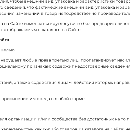
усилия, чтобы внешний вид, упаковка и характеристики тов
о сведения, что фактические внешний вид, упаковка и хара
внесения изменений в товар непосредственно производител
ра на Сайте изменяется круглосуточно без предварительног
, отображаемым в каталоге на Сайте.
айта
 целью:
ым, нарушает любые права третьих лиц; пропагандирует нас
социальному признакам; содержит недостоверные сведения
ствий, а также содействия лицам, действия которых напра
и причинение им вреда в любой форме;
теля организации и/или сообщества без достаточных на то п
и характеристик каких-либо товаров из каталога на Сайте; 