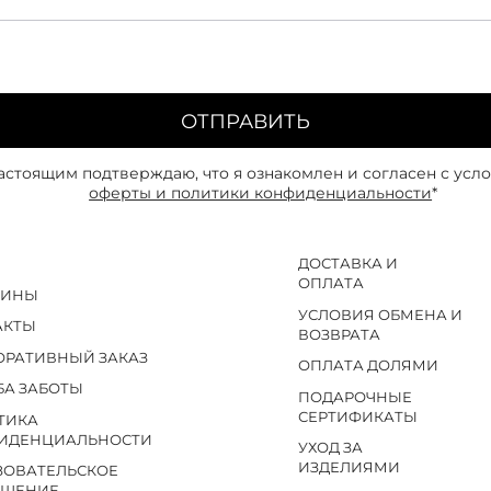
ОТПРАВИТЬ
астоящим подтверждаю, что я ознакомлен и согласен с усл
оферты и политики конфиденциальности
*
ДОСТАВКА И
ОПЛАТА
ЗИНЫ
УСЛОВИЯ ОБМЕНА И
АКТЫ
ВОЗВРАТА
ОРАТИВНЫЙ ЗАКАЗ
ОПЛАТА ДОЛЯМИ
БА ЗАБОТЫ
ПОДАРОЧНЫЕ
СЕРТИФИКАТЫ
ТИКА
ИДЕНЦИАЛЬНОСТИ
УХОД ЗА
ИЗДЕЛИЯМИ
ЗОВАТЕЛЬСКОЕ
АШЕНИЕ