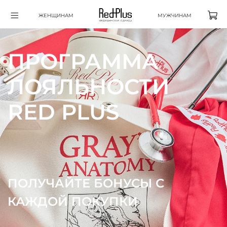
ЖЕНЩИНАМ
МУЖЧИНАМ
ПРОГРАММА
ЛОЯЛЬНОСТИ
RED PLUS
ПОЛУЧАЙТЕ БОНУСЫ С
КАЖДОЙ ПОКУПКИ