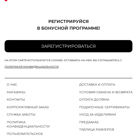
РЕГИСТРИРУЙСЯ
В БОНУСНОЙ ПРОГРАММЕ!
ЗАРЕГИСТРИРОВАТЬСЯ
НА ЭТОМ САЙТЕ ИСПОЛЬЗУЮТСЯ COOKIES. ОСТАВАЯСЬ НА НЕМ, ВЫ СОГЛАШАЕТЕСЬ С
ПОЛИТИКОЙ КОНФИДЕНЦИАЛЬНОСТИ
О НАС
ДОСТАВКА И ОПЛАТА
МАГАЗИНЫ
УСЛОВИЯ ОБМЕНА И ВОЗВРАТА
КОНТАКТЫ
ОПЛАТА ДОЛЯМИ
КОРПОРАТИВНЫЙ ЗАКАЗ
ПОДАРОЧНЫЕ СЕРТИФИКАТЫ
СЛУЖБА ЗАБОТЫ
УХОД ЗА ИЗДЕЛИЯМИ
ПОЛИТИКА
ПРЕДЗАКАЗ
КОНФИДЕНЦИАЛЬНОСТИ
ТАБЛИЦА РАЗМЕРОВ
ПОЛЬЗОВАТЕЛЬСКОЕ