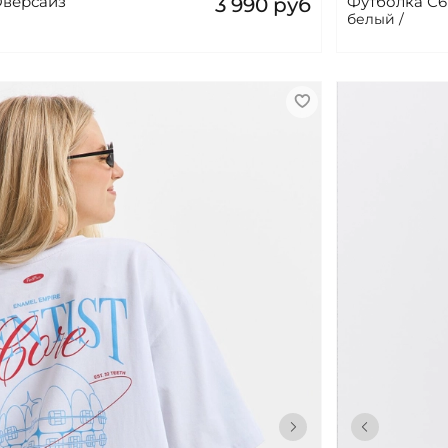
Оверсайз
Футболка С6
3 990 руб
белый /