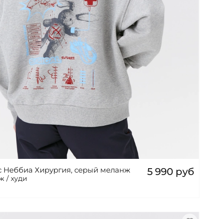
с Неббиа Хирургия, серый меланж
5 990 руб
 / худи