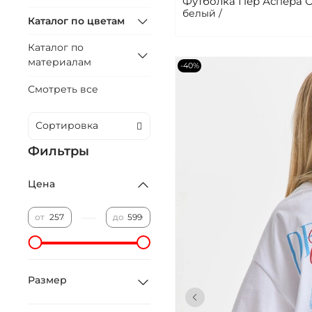
Футболка Пер Аспера 
белый /
Каталог по цветам
Каталог по
материалам
-40%
Смотреть все
Фильтры
Цена
—
от
до
Размер