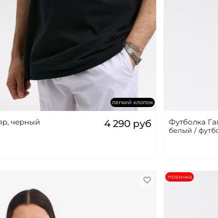
легкий хлопок
яр, черный
Футболка Га
4 290 руб
белый / футб
Новинка