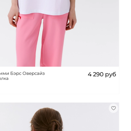
мми Бэрс Оверсайз
4 290 руб
олка