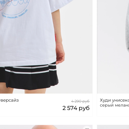
Оверсайз
Худи унисек
4 290 руб
серый меланж
2 574 руб