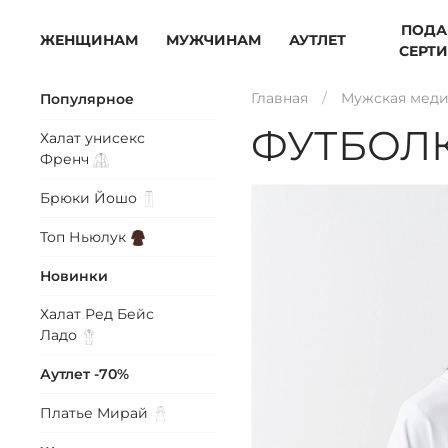
ПОДА
ЖЕНЩИНАМ
МУЖЧИНАМ
АУТЛЕТ
СЕРТ
Главная
Мужская меди
Популярное
ФУТБОЛ
Халат унисекс
Френч
Брюки
Йошо
Топ
Ньюлук
Новинки
Халат Ред Бейс
Ладо
Аутлет -70%
Платье
Мирай