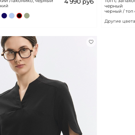
кий Лаконико, черный
Топ с запах
4 990 руб
ский
черный
черный / топ 
Другие цвета