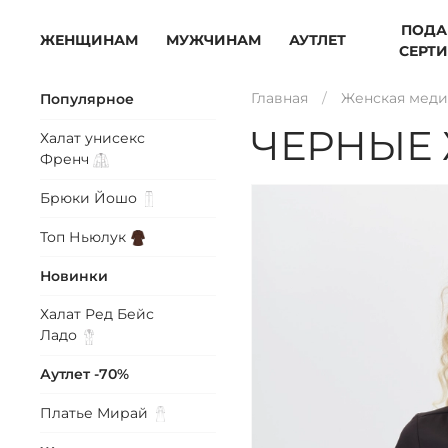
ПОДА
ЖЕНЩИНАМ
МУЖЧИНАМ
АУТЛЕТ
СЕРТ
Главная
Женская меди
Популярное
ЧЕРНЫЕ
Халат унисекс
Френч
Брюки
Йошо
Топ
Ньюлук
Новинки
Халат Ред Бейс
Ладо
Аутлет -70%
Платье
Мирай