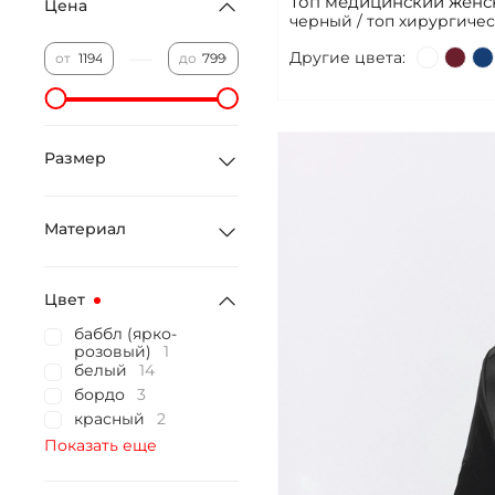
Топ медицинский женс
Цена
черный / топ хирургиче
—
Другие цвета:
от
до
Размер
Материал
Цвет
баббл (ярко-
розовый)
1
белый
14
бордо
3
красный
2
Показать еще