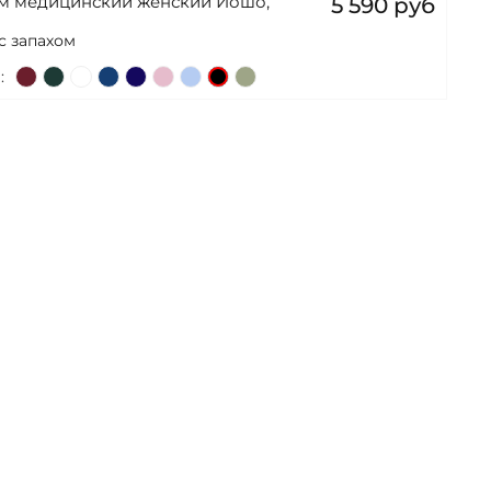
ом медицинский женский Йошо,
5 590 руб
с запахом
: