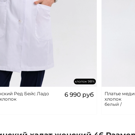
хлопок 98%
нский Ред Бейс Ладо
Платье меди
6 990 руб
 хлопок
хлопок
белый /
нский халат женский 46 Размер 