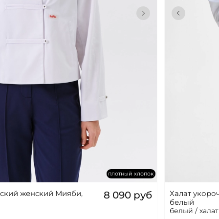
плотный хлопок
ский женский Мияби,
Халат укоро
8 090 руб
белый
белый / хала