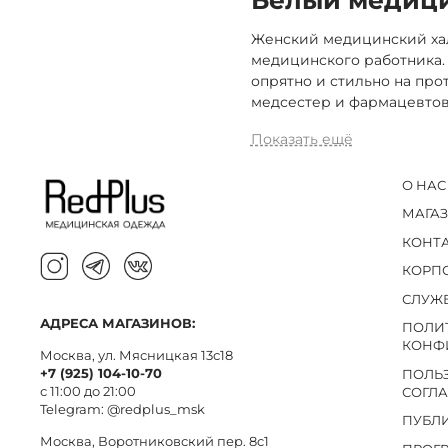
Женский медицинский хал
медицинского работника.
опрятно и стильно на про
медсестер и фармацевтов
Показать ещё
О НАС
МАГА
КОНТ
КОРП
СЛУЖ
АДРЕСА МАГАЗИНОВ:
ПОЛИ
КОНФ
Москва, ул. Мясницкая 13с18
+7 (925) 104-10-70
ПОЛЬ
с 11:00 до 21:00
СОГЛ
Telegram:
@redplus_msk
ПУБЛ
Москва, Воротниковский пер. 8c1