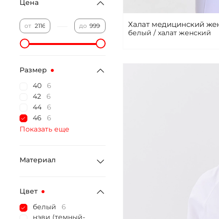
Цена
Халат медицинский же
—
от
до
белый / халат женский
Размер
40
6
42
6
44
6
46
6
Показать еще
Материал
Цвет
белый
6
нэви (темный-