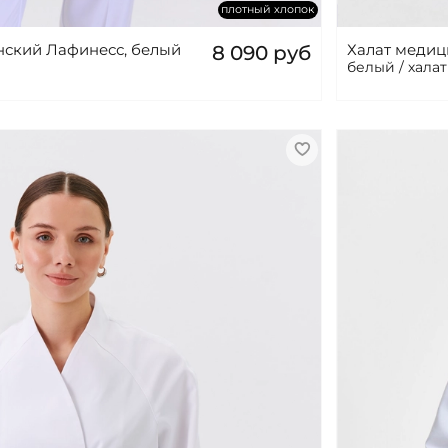
плотный хлопок
нский Лафинесс, белый
Халат медиц
8 090 руб
белый / хала