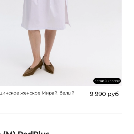
легкий хлопок
цинское женское Мирай, белый
9 990 руб
(М) RedPlus