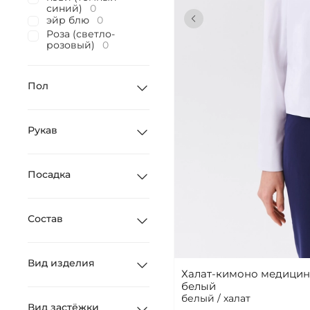
синий)
0
эйр блю
0
Роза (светло-
розовый)
0
Пол
Рукав
Посадка
Состав
Вид изделия
Халат-кимоно медицин
белый
белый / халат
Вид застёжки