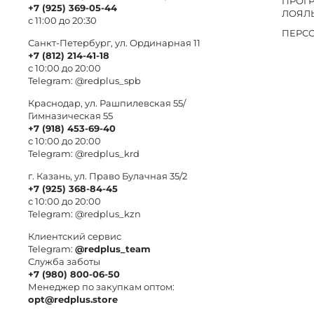
ПРОГ
+7 (925) 369-05-44
ЛОЯЛ
с 11:00 до 20:30
ПЕРС
Санкт-Петербург, ул. Ординарная 11
+7 (812) 214-41-18
с 10:00 до 20:00
Telegram:
@redplus_spb
Краснодар, ул. Рашпилевская 55/
Гимназическая 55
+7 (918) 453-69-40
с 10:00 до 20:00
Telegram:
@redplus_krd
г. Казань, ул. Право Булачная 35/2
+7 (925) 368-84-45
с 10:00 до 20:00
Telegram:
@redplus_kzn
Клиентский сервис
Telegram:
@redplus_team
Служба заботы
+7 (980) 800-06-50
Менеджер по закупкам оптом:
opt@redplus.store