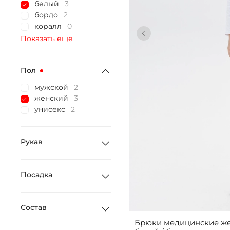
белый
3
бордо
2
коралл
0
Показать еще
Пол
мужской
2
женский
3
унисекс
2
Рукав
Посадка
Состав
Брюки медицинские же