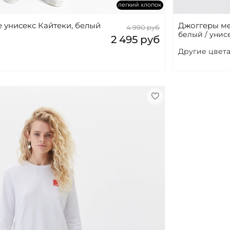
легкий хлопок
 унисекс Кайтеки, белый
Джоггеры ме
4 990 руб
белый / унис
2 495 руб
Другие цвета