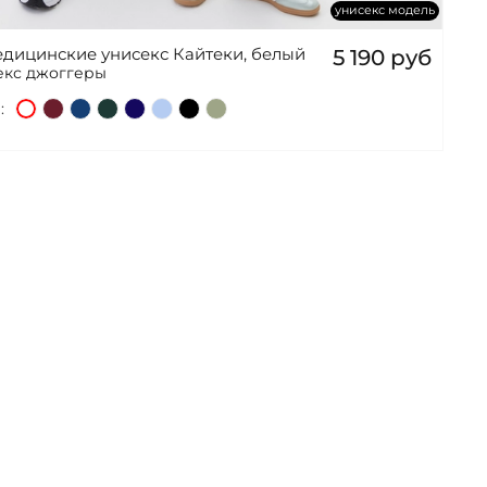
унисекс модель
дицинские унисекс Кайтеки, белый
5 190 руб
екс джоггеры
: