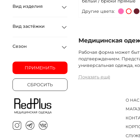
белый / брюки прямые
Вид изделия
Другие цвета:
Вид застёжки
Медицинская одежд
Сезон
Рабочая форма может быт
подтверждением. Предста
универсальная одежда, ко
ПРИМЕНИТЬ
Показать ещё
СБРОСИТЬ
О НАС
МАГА
КОНТ
КОРП
СЛУЖ