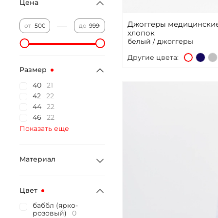
Цена
Джоггеры медицинские
—
от
до
хлопок
белый / джоггеры
Другие цвета:
Размер
40
21
42
22
44
22
46
22
Показать еще
Материал
Цвет
баббл (ярко-
розовый)
0