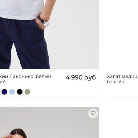
кий Лаконико, белый
Халат медиц
4 990 руб
кий
белый /