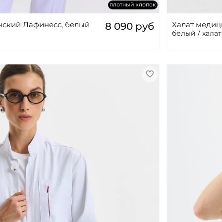
плотный хлопок
нский Лафинесс, белый
Халат медиц
8 090 руб
белый / хала