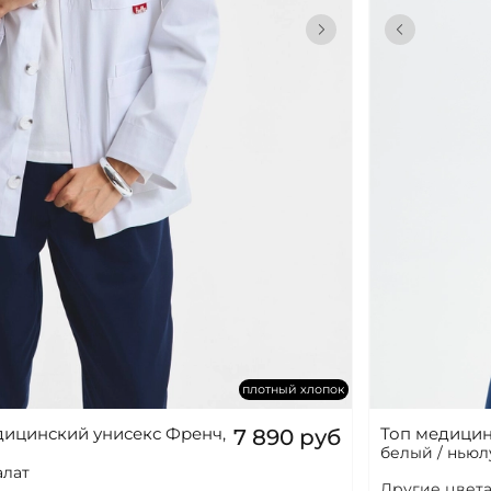
плотный хлопок
дицинский унисекс Френч,
Топ медицин
7 890 руб
белый / ньюл
алат
Другие цвета