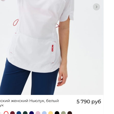
ский женский Ньюлук, белый
5 790 руб
ук
: