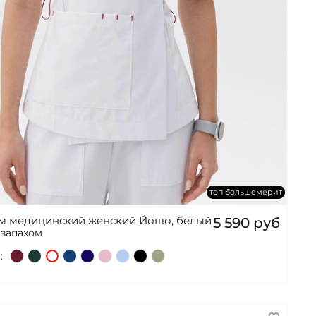
топ большемерит
ом медицинский женский Йошо, белый
5 590 руб
 запахом
: