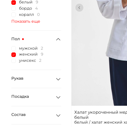
белый
9
бордо
4
коралл
0
Показать еще
Пол
мужской
2
женский
9
унисекс
2
Рукав
Посадка
Халат укороченный ме
Состав
белый
белый / халат женский х