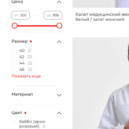
Цена
Халат медицинский же
—
от
до
белый / халат женский
Размер
40
21
42
22
44
22
46
22
Показать еще
Материал
Цвет
баббл (ярко-
розовый)
0