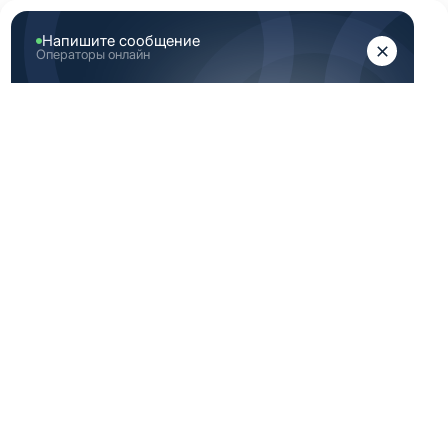
ЖЕНЩИНАМ
МУЖЧИНАМ
Главная
Каталог медицинской одежды
Белая медицинская одежда женская 54 размер
БЕЛАЯ
МЕДИЦИНСКАЯ
ОДЕЖДА ЖЕНСКАЯ
54 РАЗМЕР
-20%