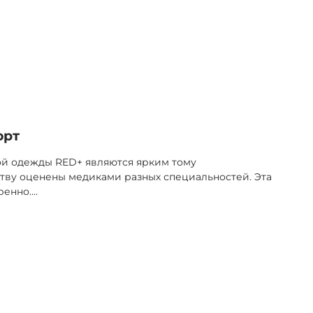
орт
ой одежды RED+ являются ярким тому
тву оценены медиками разных специальностей. Эта
ренно.
...