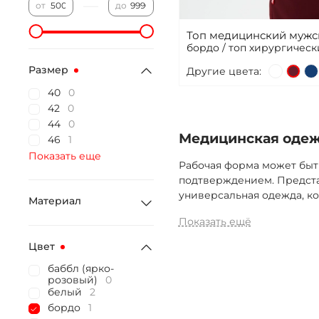
—
от
до
Топ медицинский мужск
бордо / топ хирургичес
Размер
Другие цвета:
40
0
42
0
44
0
Медицинская одежд
46
1
Показать еще
Рабочая форма может быт
подтверждением. Предста
универсальная одежда, ко
Материал
Показать ещё
Цвет
баббл (ярко-
розовый)
0
белый
2
бордо
1