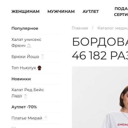
ПОДА
ЖЕНЩИНАМ
МУЖЧИНАМ
АУТЛЕТ
СЕРТ
Главная
Каталог меди
Популярное
БОРДОВ
Халат унисекс
Френч
46 182 Р
Брюки
Йошо
Топ
Ньюлук
Новинки
Халат Ред Бейс
Ладо
Аутлет -70%
Платье
Мирай