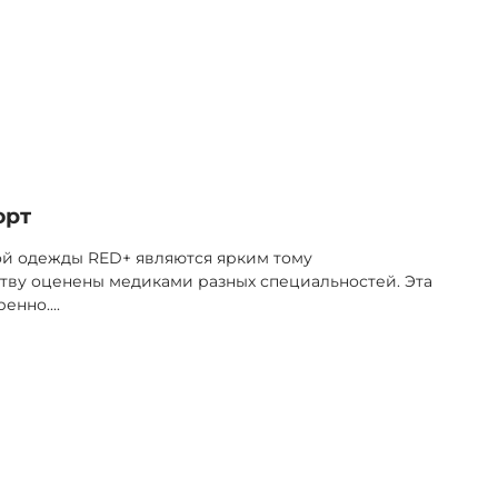
орт
ой одежды RED+ являются ярким тому
тву оценены медиками разных специальностей. Эта
ренно.
...