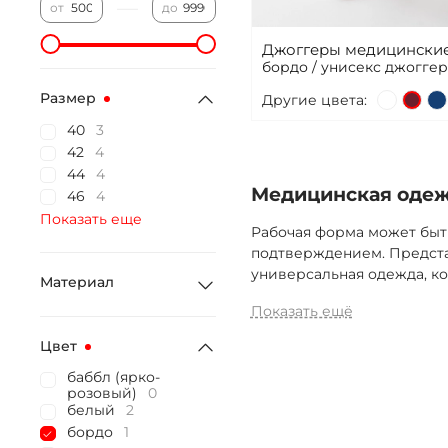
—
от
до
Джоггеры медицинские
бордо / унисекс джогге
Размер
Другие цвета:
40
3
42
4
44
4
Медицинская одежд
46
4
Показать еще
Рабочая форма может быт
подтверждением. Предста
универсальная одежда, ко
Материал
Показать ещё
Цвет
баббл (ярко-
розовый)
0
белый
2
бордо
1