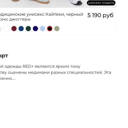
унисекс модель
дицинские унисекс Кайтеки, черный
5 190 руб
секс джоггеры
:
орт
ой одежды RED+ являются ярким тому
тву оценены медиками разных специальностей. Эта
ренно.
...