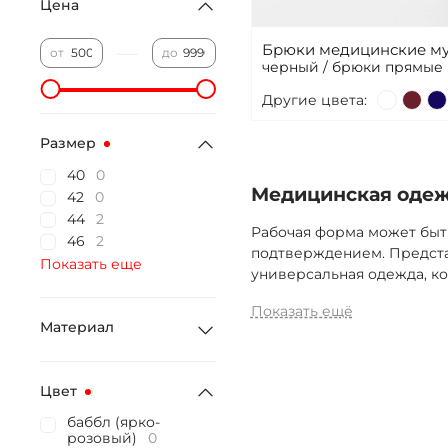
Цена
Брюки медицинские му
—
от
до
черный / брюки прямые
Другие цвета:
Размер
40
0
Медицинская одежд
42
0
44
2
Рабочая форма может быт
46
2
подтверждением. Предста
Показать еще
универсальная одежда, ко
Показать ещё
Материал
Цвет
баббл (ярко-
розовый)
0