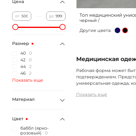
Цена
Топ медицинский унисе
—
от
до
черный /
Другие цвета:
Размер
40
0
Медицинская одежд
42
0
44
2
Рабочая форма может быт
46
2
подтверждением. Предста
Показать еще
универсальная одежда, ко
Показать ещё
Материал
Цвет
баббл (ярко-
розовый)
0