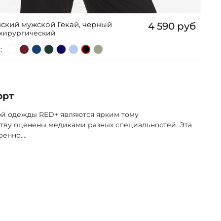
ский мужской Гекай, черный
4 590 руб
 хирургический
:
орт
ой одежды RED+ являются ярким тому
тву оценены медиками разных специальностей. Эта
ренно.
...