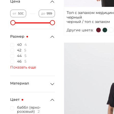
Цена
Топ с запахом медици
—
от
до
черный
черный / топ с запахом
Другие цвета:
Размер
40
4
42
5
44
5
46
5
Показать еще
Материал
Цвет
баббл (ярко-
розовый)
2