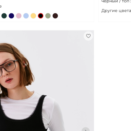
черный / топ
е
Другие цвета