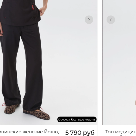
брюки большемерят
цинские женские Йошо,
Топ медицин
5 790 руб