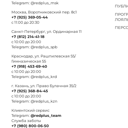
Telegram:
@redplus_msk
ПУБЛ
Москва, Воротниковский пер. 8c1
ПРОГ
+7 (925) 369-05-44
ЛОЯЛ
с 11:00 до 20:30
ПЕРС
Санкт-Петербург, ул. Ординарная 11
+7 (812) 214-41-18
с 10:00 до 20:00
Telegram:
@redplus_spb
Краснодар, ул. Рашпилевская 55/
Гимназическая 55
+7 (918) 453-69-40
с 10:00 до 20:00
Telegram:
@redplus_krd
г. Казань, ул. Право Булачная 35/2
+7 (925) 368-84-45
с 10:00 до 20:00
Telegram:
@redplus_kzn
Клиентский сервис
Telegram:
@redplus_team
Служба заботы
+7 (980) 800-06-50