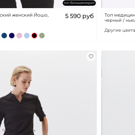
топ большемерит
нский женский Йошо,
Топ медицин
5 590 руб
черный / нью
Другие цвета