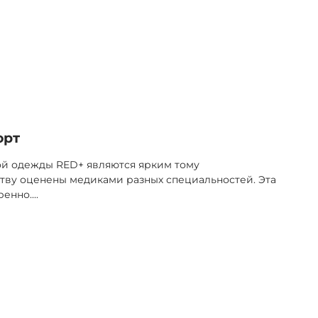
орт
ой одежды RED+ являются ярким тому
тву оценены медиками разных специальностей. Эта
ренно.
...