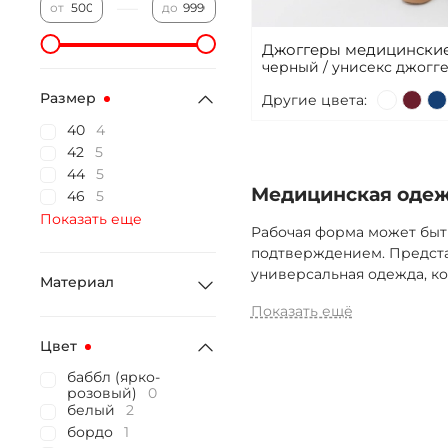
—
от
до
Джоггеры медицинские
черный / унисекс джогг
Размер
Другие цвета:
40
4
42
5
44
5
Медицинская одежд
46
5
Показать еще
Рабочая форма может быт
подтверждением. Предста
универсальная одежда, ко
Материал
Показать ещё
Цвет
баббл (ярко-
розовый)
0
белый
2
бордо
1