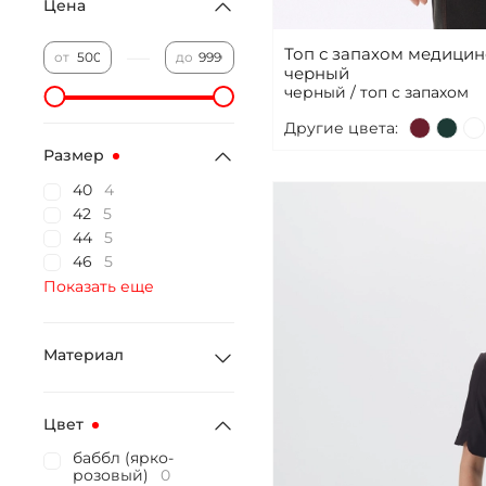
Цена
Топ с запахом медици
—
от
до
черный
черный / топ с запахом
Другие цвета:
Размер
40
4
42
5
44
5
46
5
Показать еще
Материал
Цвет
баббл (ярко-
розовый)
0