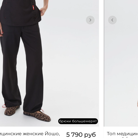
брюки большемерят
цинские женские Йошо,
Топ медицин
5 790 руб