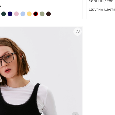
черный / топ
е
Другие цвета