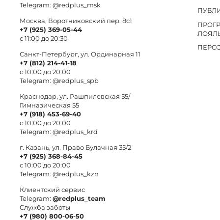
Telegram:
@redplus_msk
ПУБЛ
Москва, Воротниковский пер. 8c1
ПРОГ
+7 (925) 369-05-44
ЛОЯЛ
с 11:00 до 20:30
ПЕРС
Санкт-Петербург, ул. Ординарная 11
+7 (812) 214-41-18
с 10:00 до 20:00
Telegram:
@redplus_spb
Краснодар, ул. Рашпилевская 55/
Гимназическая 55
+7 (918) 453-69-40
с 10:00 до 20:00
Telegram:
@redplus_krd
г. Казань, ул. Право Булачная 35/2
+7 (925) 368-84-45
с 10:00 до 20:00
Telegram:
@redplus_kzn
Клиентский сервис
Telegram:
@redplus_team
Служба заботы
+7 (980) 800-06-50