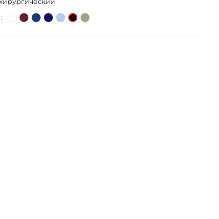
 хирургический
: