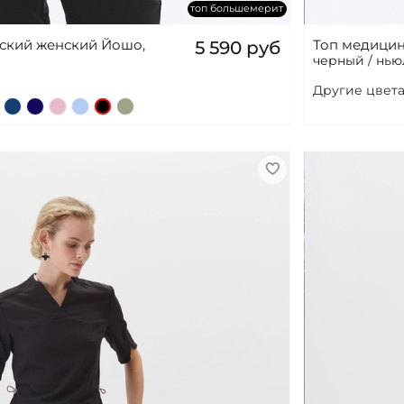
топ большемерит
нский женский Йошо,
Топ медицин
5 590 руб
черный / нью
Другие цвета