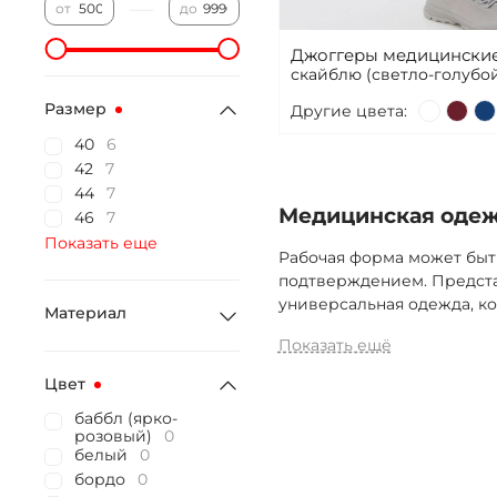
—
от
до
Джоггеры медицинские
скайблю (светло-голубой
Размер
Другие цвета:
40
6
42
7
44
7
Медицинская одежд
46
7
Показать еще
Рабочая форма может быт
подтверждением. Предста
универсальная одежда, ко
Материал
Показать ещё
Цвет
баббл (ярко-
розовый)
0
белый
0
бордо
0