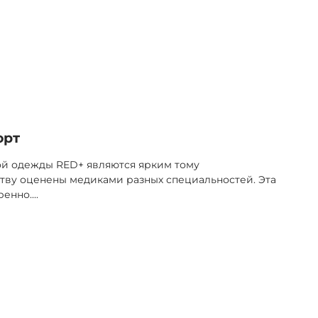
орт
ой одежды RED+ являются ярким тому
тву оценены медиками разных специальностей. Эта
ренно.
...