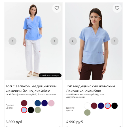
топ большемерит
Топ с запахом медицинский
Топ медицинский женский
женский Йошо, скайблю
Лаконико, скайблю
скайблю (светло-голубой) / топ с запахом
скайблю (светло-голубой) / топ
хирургический
Другие
цвета:
Другие
цвета:
5 590 руб
4 990 руб