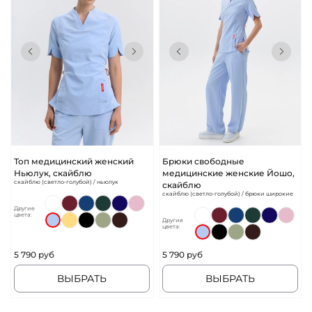
Топ медицинский женский
Брюки свободные
Ньюлук, скайблю
медицинские женские Йошо,
скайблю (светло-голубой) / ньюлук
скайблю
скайблю (светло-голубой) / брюки широкие
Другие
цвета:
Другие
цвета:
5 790 руб
5 790 руб
ВЫБРАТЬ
ВЫБРАТЬ