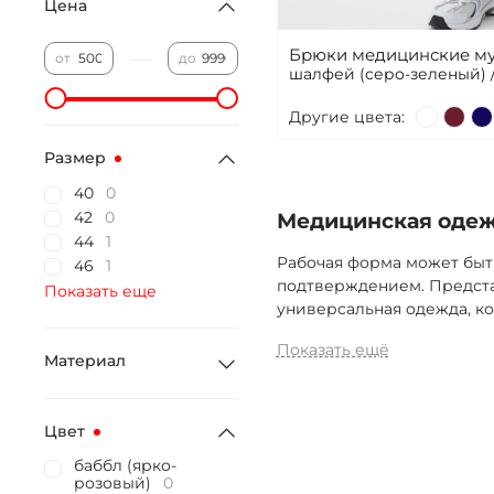
Цена
Брюки медицинские му
—
от
до
шалфей (серо-зеленый) 
Другие цвета:
Размер
40
0
42
0
Медицинская одежд
44
1
Рабочая форма может быт
46
1
подтверждением. Предста
Показать еще
универсальная одежда, ко
Показать ещё
Материал
Цвет
баббл (ярко-
розовый)
0