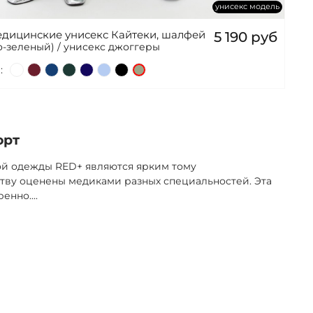
унисекс модель
дицинские унисекс Кайтеки, шалфей
5 190 руб
-зеленый) / унисекс джоггеры
:
орт
ой одежды RED+ являются ярким тому
тву оценены медиками разных специальностей. Эта
ренно.
...