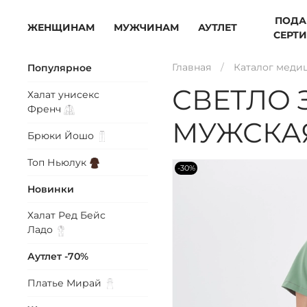
ПОДА
ЖЕНЩИНАМ
МУЖЧИНАМ
АУТЛЕТ
СЕРТ
Главная
Каталог меди
Популярное
СВЕТЛО
Халат унисекс
Френч
МУЖСКАЯ
Брюки
Йошо
Топ
Ньюлук
-30%
Новинки
Халат Ред Бейс
Ладо
Аутлет -70%
Платье
Мирай