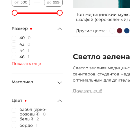
—
от
до
Топ медицинский мужс
шалфей (серо-зеленый) 
Размер
Другие цвета:
40
0
42
0
44
1
Светло зелена
46
1
Показать еще
Светло зеленая медицинск
санитаров, студентов ме
оптимальным для длитель
Материал
Показать ещё
Цвет
баббл (ярко-
розовый)
0
белый
2
бордо
1