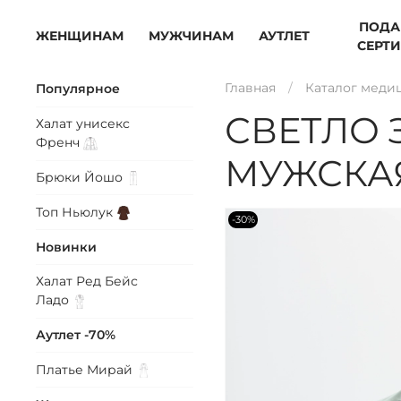
ПОДА
ЖЕНЩИНАМ
МУЖЧИНАМ
АУТЛЕТ
СЕРТ
Главная
Каталог меди
Популярное
СВЕТЛО
Халат унисекс
Френч
МУЖСКАЯ
Брюки
Йошо
Топ
Ньюлук
-30%
Новинки
Халат Ред Бейс
Ладо
Аутлет -70%
Платье
Мирай