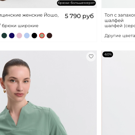
брюки большемерят
цинские женские Йошо,
Топ с запах
5 790 руб
шалфей
 / брюки широкие
шалфей (серо
Другие цвета
-60%