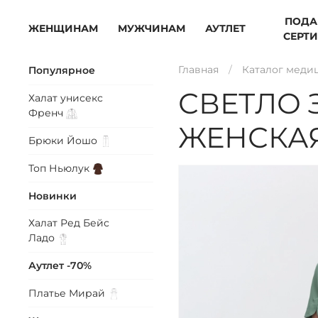
ПОДА
ЖЕНЩИНАМ
МУЖЧИНАМ
АУТЛЕТ
СЕРТ
Главная
Каталог меди
Популярное
СВЕТЛО
Халат унисекс
Френч
ЖЕНСКАЯ
Брюки
Йошо
Топ
Ньюлук
Новинки
Халат Ред Бейс
Ладо
Аутлет -70%
Платье
Мирай