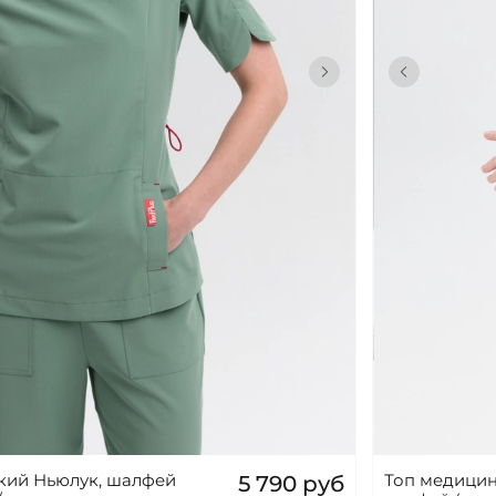
кий Ньюлук, шалфей
Топ медицин
5 790 руб