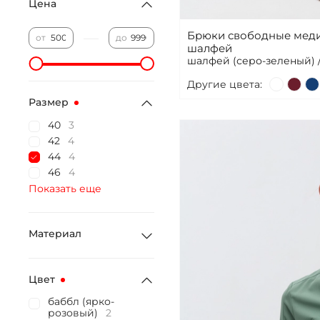
Цена
Брюки свободные меди
—
от
до
шалфей
шалфей (серо-зеленый)
Другие цвета:
Размер
40
3
42
4
44
4
46
4
Показать еще
Материал
Цвет
баббл (ярко-
розовый)
2