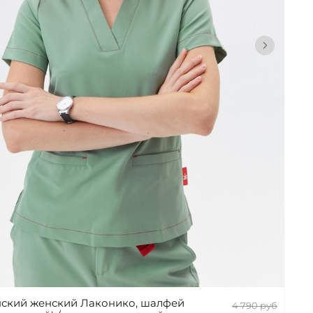
ский женский Лаконико, шалфей
4 790 руб