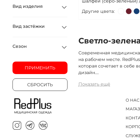
шалфей (серо-зеленый) 
Вид изделия
Другие цвета:
Вид застёжки
Светло-зелен
Сезон
Современная медицинская
на рабочем месте. RedPl
которая сочетает в себе в
ПРИМЕНИТЬ
дизайн.
...
Показать ещё
СБРОСИТЬ
О НАС
МАГА
КОНТ
КОРП
СЛУЖ