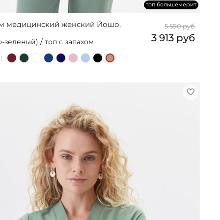
топ большемерит
ом медицинский женский Йошо,
5 590 руб
3 913 руб
-зеленый) / топ с запахом
: