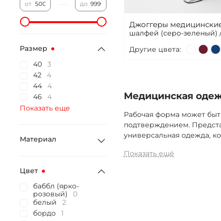
—
от
до
Джоггеры медицинские
шалфей (серо-зеленый) 
Размер
Другие цвета:
40
3
42
4
44
4
Медицинская одежд
46
4
Показать еще
Рабочая форма может быт
подтверждением. Предста
универсальная одежда, ко
Материал
Показать ещё
Цвет
баббл (ярко-
розовый)
0
белый
2
бордо
1