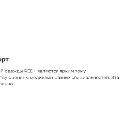
орт
ой одежды RED+ являются ярким тому
тву оценены медиками разных специальностей. Эта
ренно.
...