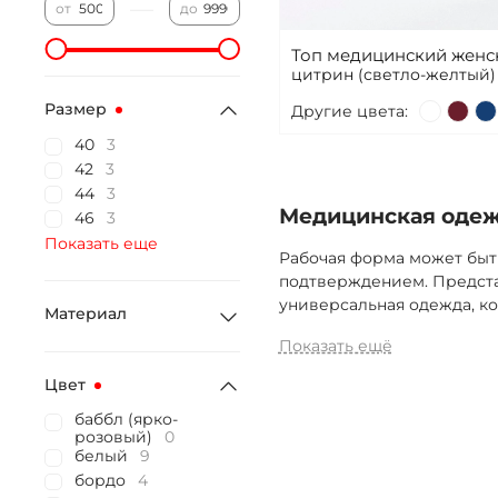
—
от
до
Топ медицинский женс
цитрин (светло-желтый) 
Размер
Другие цвета:
40
3
42
3
44
3
Медицинская одежд
46
3
Показать еще
Рабочая форма может быт
подтверждением. Предста
универсальная одежда, ко
Материал
Показать ещё
Цвет
баббл (ярко-
розовый)
0
белый
9
бордо
4