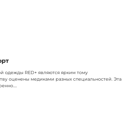
орт
ой одежды RED+ являются ярким тому
тву оценены медиками разных специальностей. Эта
ренно.
...