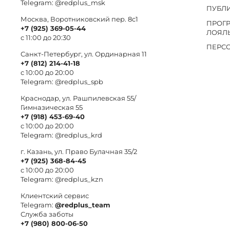
Telegram:
@redplus_msk
ПУБЛ
Москва, Воротниковский пер. 8c1
ПРОГ
+7 (925) 369-05-44
ЛОЯЛ
с 11:00 до 20:30
ПЕРС
Санкт-Петербург, ул. Ординарная 11
+7 (812) 214-41-18
с 10:00 до 20:00
Telegram:
@redplus_spb
Краснодар, ул. Рашпилевская 55/
Гимназическая 55
+7 (918) 453-69-40
с 10:00 до 20:00
Telegram:
@redplus_krd
г. Казань, ул. Право Булачная 35/2
+7 (925) 368-84-45
с 10:00 до 20:00
Telegram:
@redplus_kzn
Клиентский сервис
Telegram:
@redplus_team
Служба заботы
+7 (980) 800-06-50