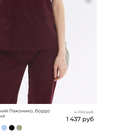
кий Лаконико, бордо
4 790 руб
кий
1 437 руб