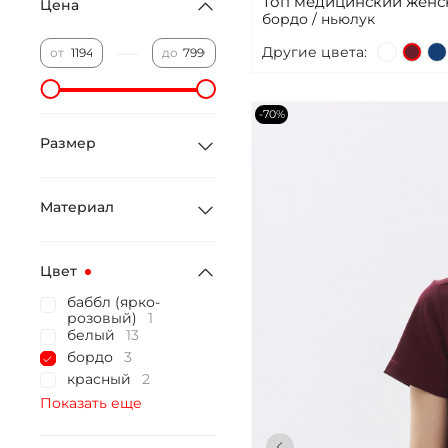
Топ медицинский женс
Цена
бордо / ньюлук
—
Другие цвета:
от
до
-70%
Размер
Материал
Цвет
баббл (ярко-
розовый)
1
белый
13
бордо
3
красный
2
Показать еще