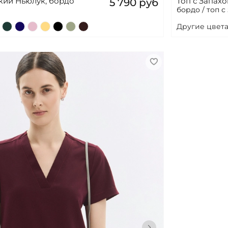
кий Ньюлук, бордо
Топ с Запах
5 790 руб
бордо / топ с
Другие цвета