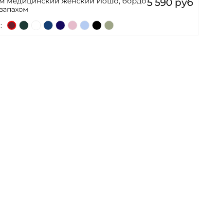
ом медицинский женский Йошо, бордо
5 590 руб
 запахом
: