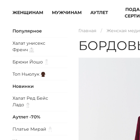
ПОДА
ЖЕНЩИНАМ
МУЖЧИНАМ
АУТЛЕТ
СЕРТ
Главная
Женская меди
Популярное
БОРДОВ
Халат унисекс
Френч
Брюки
Йошо
Топ
Ньюлук
Новинки
Халат Ред Бейс
Ладо
Аутлет -70%
Платье
Мирай