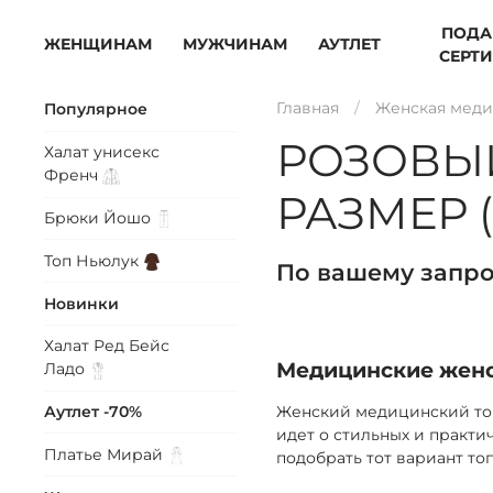
ПОДА
ЖЕНЩИНАМ
МУЖЧИНАМ
АУТЛЕТ
СЕРТ
Главная
Женская меди
Популярное
РОЗОВЫ
Халат унисекс
Френч
РАЗМЕР (
Брюки
Йошо
Топ
Ньюлук
По вашему запро
Новинки
Халат Ред Бейс
Медицинские женс
Ладо
Женский медицинский топ
Аутлет -70%
идет о стильных и практи
Платье
Мирай
подобрать тот вариант то