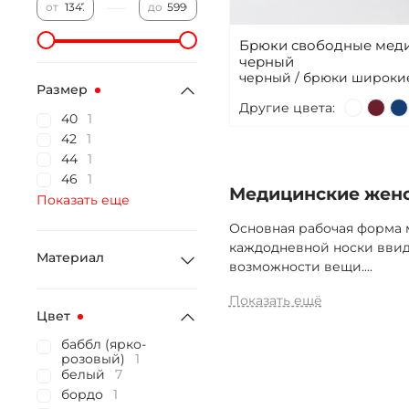
—
от
до
Брюки свободные меди
черный
черный / брюки широки
Размер
Другие цвета:
40
1
42
1
44
1
46
1
Медицинские женс
Показать еще
Основная рабочая форма 
каждодневной носки ввид
Материал
возможности вещи.
...
Показать ещё
Цвет
баббл (ярко-
розовый)
1
белый
7
бордо
1