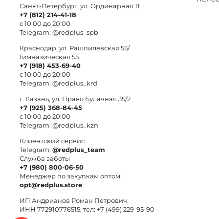
Санкт-Петербург, ул. Ординарная 11
+7 (812) 214-41-18
с 10:00 до 20:00
Telegram:
@redplus_spb
Краснодар, ул. Рашпилевская 55/
Гимназическая 55
+7 (918) 453-69-40
с 10:00 до 20:00
Telegram:
@redplus_krd
г. Казань, ул. Право Булачная 35/2
+7 (925) 368-84-45
с 10:00 до 20:00
Telegram:
@redplus_kzn
Клиентский сервис
Telegram:
@redplus_team
Служба заботы
+7 (980) 800-06-50
Менеджер по закупкам оптом:
opt@redplus.store
ИП Андрианов Роман Петрович
ИНН 772910776515, тел: +7 (499) 229-95-90