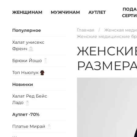
ПОДА
ЖЕНЩИНАМ
МУЖЧИНАМ
АУТЛЕТ
СЕРТ
Главная
Женская меди
Популярное
Женские медицинские бр
Халат унисекс
ЖЕНСКИ
Френч
Брюки
Йошо
РАЗМЕР
Топ
Ньюлук
Новинки
Халат Ред Бейс
Ладо
Аутлет -70%
Платье
Мирай