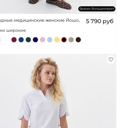
брюки большемерят
одные медицинские женские Йошо,
5 790 руб
юки широкие
: