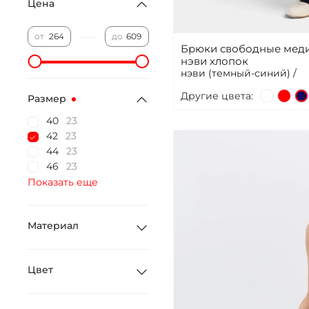
Цена
—
от
до
Брюки свободные меди
нэви хлопок
нэви (темный-синий) /
Другие цвета:
Размер
40
23
42
23
44
23
46
23
Показать еще
Материал
Цвет