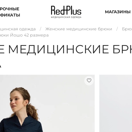
РОЧНЫЕ
МАГАЗИНЫ
ИФИКАТЫ
цинская одежда
Женские медицинские брюки
Брю
юки Йошо 42 размера
Е МЕДИЦИНСКИЕ БР
А