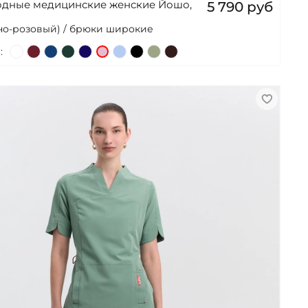
одные медицинские женские Йошо,
5 790 руб
но-розовый) / брюки широкие
: