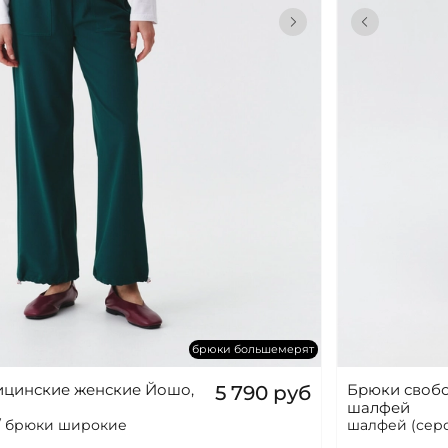
брюки большемерят
цинские женские Йошо,
Брюки своб
5 790 руб
шалфей
 / брюки широкие
шалфей (сер