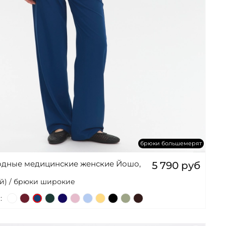
брюки большемерят
одные медицинские женские Йошо,
5 790 руб
й) / брюки широкие
: