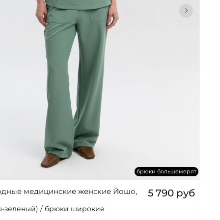
брюки большемерят
одные медицинские женские Йошо,
5 790 руб
о-зеленый) / брюки широкие