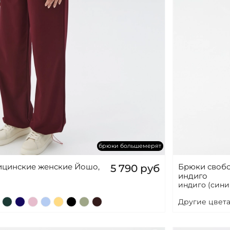
брюки большемерят
цинские женские Йошо,
Брюки своб
5 790 руб
индиго
индиго (сини
Другие цвета