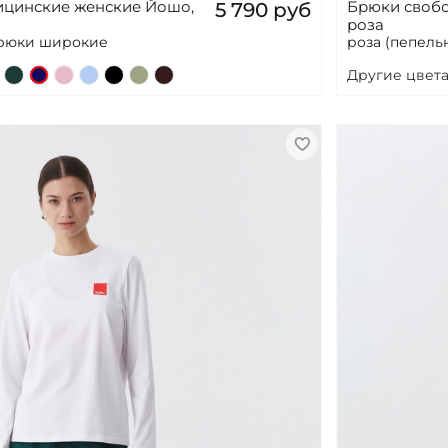
цинские женские Йошо,
Брюки своб
5 790 руб
роза
брюки широкие
роза (пепель
Другие цвета