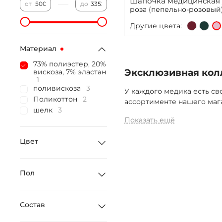
Шапочка медицинская у
—
от
до
роза (пепельно-розовый)
Другие цвета:
Материал
73% полиэстер, 20%
Эксклюзивная кол
вискоза, 7% эластан
1
поливискоза
3
У каждого медика есть св
Поликоттон
2
ассортименте нашего мага
шелк
3
Показать ещё
Цвет
Пол
Состав