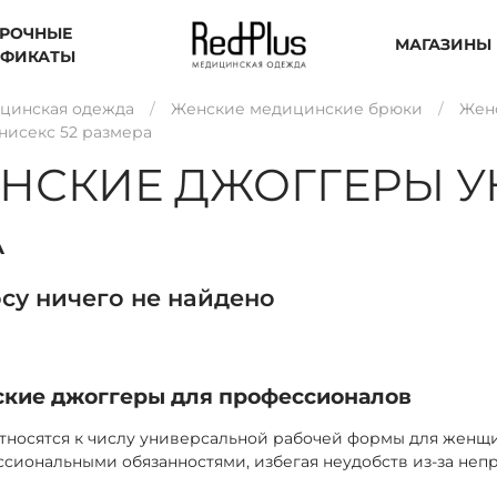
РОЧНЫЕ
МАГАЗИНЫ
ИФИКАТЫ
цинская одежда
Женские медицинские брюки
Жен
исекс 52 размера
СКИЕ ДЖОГГЕРЫ УН
А
су ничего не найдено
кие джоггеры для профессионалов
носятся к числу универсальной рабочей формы для женщин
ссиональными обязанностями, избегая неудобств из-за не