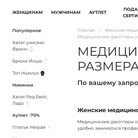
ПОДА
ЖЕНЩИНАМ
МУЖЧИНАМ
АУТЛЕТ
СЕРТ
Главная
Женская меди
Популярное
Медицинские джоггеры ун
Халат унисекс
МЕДИЦИН
Френч
Брюки
Йошо
РАЗМЕР
Топ
Ньюлук
По вашему запро
Новинки
Халат Ред Бейс
Ладо
Женские медицинс
Аутлет -70%
Медицинские джоггеры от
Платье
Мирай
удобно заниматься профе