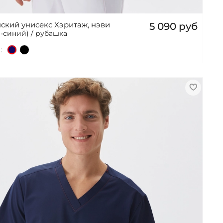
ский унисекс Хэритаж, нэви
5 090 руб
-синий) / рубашка
: