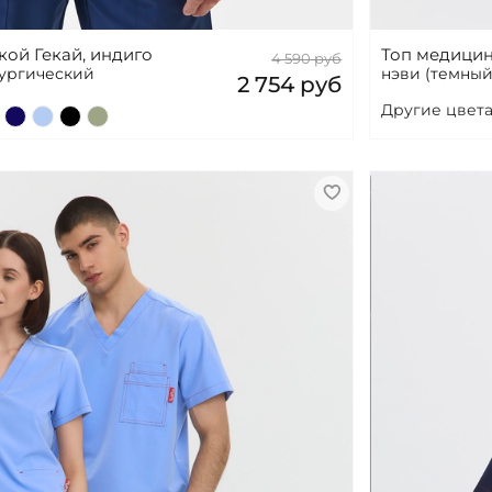
ой Гекай, индиго
Топ медицин
4 590 руб
рургический
нэви (темный
2 754 руб
Другие цвета