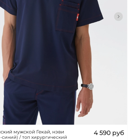
ский мужской Гекай, нэви
4 590 руб
-синий) / топ хирургический