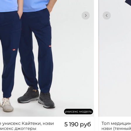
унисекс модель
унисекс Кайтеки, нэви
Топ медицин
5 190 руб
унисекс джоггеры
нэви (темный