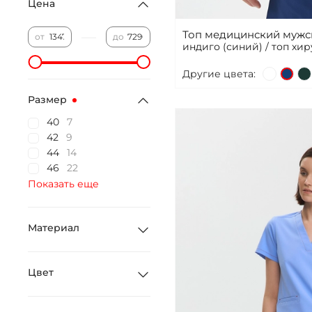
Цена
Топ медицинский мужск
—
от
до
индиго (синий) / топ хи
Другие цвета:
Размер
40
7
42
9
44
14
46
22
Показать еще
Материал
Цвет