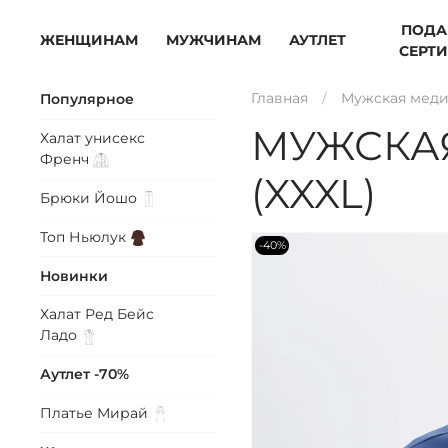
ПОДА
ЖЕНЩИНАМ
МУЖЧИНАМ
АУТЛЕТ
СЕРТ
Главная
Мужская меди
Популярное
МУЖСКА
Халат унисекс
Френч
(XXXL)
Брюки
Йошо
Топ
Ньюлук
-40%
Новинки
Халат Ред Бейс
Ладо
Аутлет -70%
Платье
Мирай