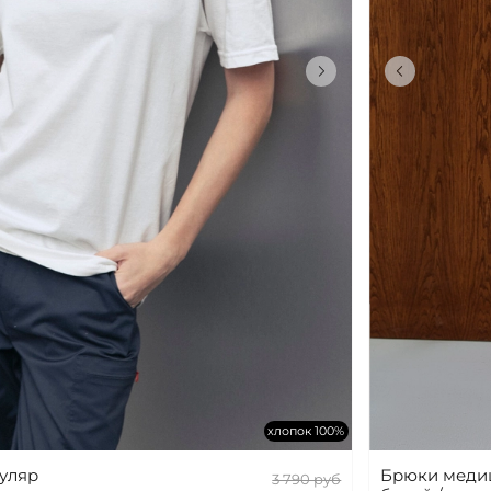
хлопок 100%
уляр
Брюки меди
3 790 руб