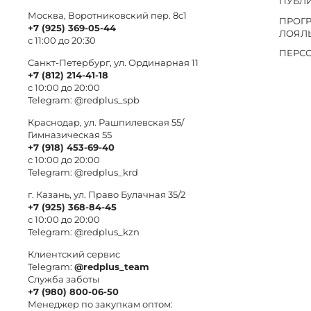
ПУБЛ
Москва, Воротниковский пер. 8c1
ПРОГ
+7 (925) 369-05-44
ЛОЯЛ
с 11:00 до 20:30
ПЕРС
Санкт-Петербург, ул. Ординарная 11
+7 (812) 214-41-18
с 10:00 до 20:00
Telegram:
@redplus_spb
Краснодар, ул. Рашпилевская 55/
Гимназическая 55
+7 (918) 453-69-40
с 10:00 до 20:00
Telegram:
@redplus_krd
г. Казань, ул. Право Булачная 35/2
+7 (925) 368-84-45
с 10:00 до 20:00
Telegram:
@redplus_kzn
Клиентский сервис
Telegram:
@redplus_team
Служба заботы
+7 (980) 800-06-50
Менеджер по закупкам оптом: