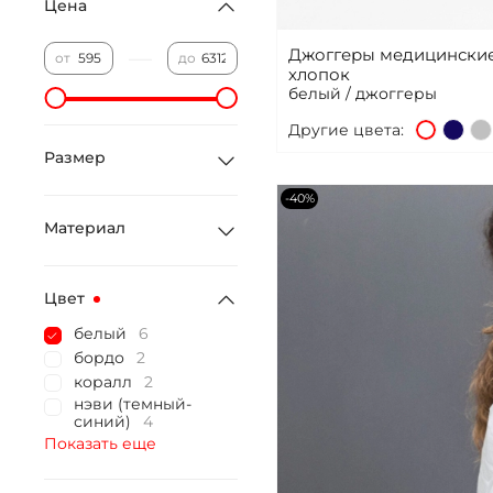
Цена
Джоггеры медицинские
—
от
до
хлопок
белый / джоггеры
Другие цвета:
Размер
-40%
Материал
Цвет
белый
6
бордо
2
коралл
2
нэви (темный-
синий)
4
Показать еще