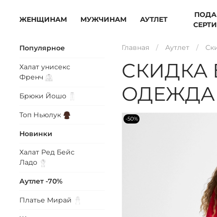
ПОДА
ЖЕНЩИНАМ
МУЖЧИНАМ
АУТЛЕТ
СЕРТ
Главная
Аутлет
Ск
Популярное
СКИДКА
Халат унисекс
Френч
ОДЕЖДА
Брюки
Йошо
Топ
Ньюлук
-50%
Новинки
Халат Ред Бейс
Ладо
Аутлет -70%
Платье
Мирай