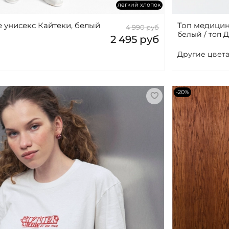
легкий хлопок
 унисекс Кайтеки, белый
Топ медицин
4 990 руб
белый / топ 
2 495 руб
Другие цвета
-20%