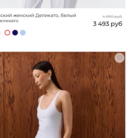
ский женский Деликато, белый
4 990 руб
Деликато
3 493 руб
: