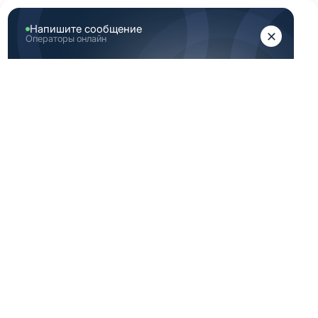
ЖЕНЩИНАМ
МУЖЧИНАМ
Главная
Аутлет
Скидка медицинская одежда 46 Размер (М) индиго
СКИДКА
МЕДИЦИНСКАЯ
ОДЕЖДА 46
РАЗМЕР (М)
ИНДИГО