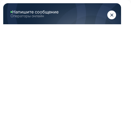
ЖЕНЩИНАМ
МУЖЧИНАМ
Главная
Аутлет
Скидка медицинская одежда 48 Размер (М) серая
СКИДКА
МЕДИЦИНСКАЯ
ОДЕЖДА 48
РАЗМЕР (М) СЕРАЯ
По вашему запросу ничего не найдено