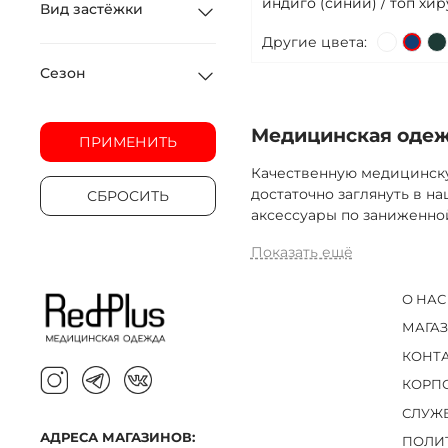
индиго (синий) / топ хи
Вид застёжки
Другие цвета:
Сезон
Медицинская одеж
ПРИМЕНИТЬ
Качественную медицинску
достаточно заглянуть в 
СБРОСИТЬ
аксессуары по заниженно
Показать ещё
О НАС
МАГА
КОНТ
КОРП
СЛУЖ
АДРЕСА МАГАЗИНОВ:
ПОЛИ