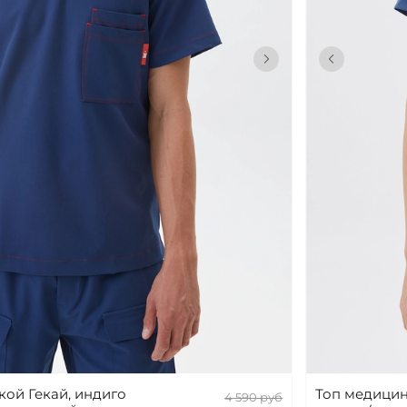
ой Гекай, индиго
Топ медицин
4 590 руб