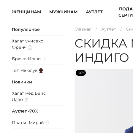
ПОДА
ЖЕНЩИНАМ
МУЖЧИНАМ
АУТЛЕТ
СЕРТ
Главная
Аутлет
Ск
Популярное
СКИДКА 
Халат унисекс
Френч
ИНДИГО
Брюки
Йошо
Топ
Ньюлук
-40%
Новинки
Халат Ред Бейс
Ладо
Аутлет -70%
Платье
Мирай