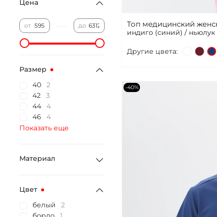
Цена
Топ медицинский женс
—
от
до
индиго (синий) / ньюлук
Другие цвета:
Размер
40
2
-40%
42
3
44
4
46
4
Показать еще
Материал
Цвет
белый
2
бордо
1