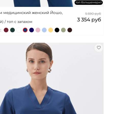
топ большемерит
ом медицинский женский Йошо,
5 590 руб
3 354 руб
) / топ с запахом
: