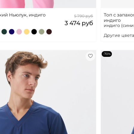
кий Ньюлук, индиго
Топ с запах
5 790 руб
индиго
3 474 руб
индиго (синий
Другие цвета
-70%