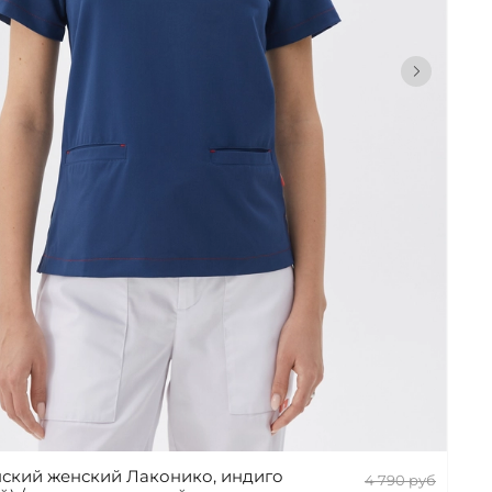
ский женский Лаконико, индиго
4 790 руб