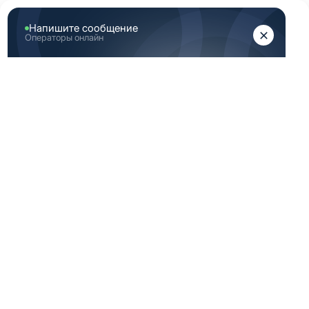
ЖЕНЩИНАМ
МУЖЧИНАМ
Главная
Аутлет
Скидка медицинская одежда 52 Размер (XL) индиго
СКИДКА
МЕДИЦИНСКАЯ
ОДЕЖДА 52
РАЗМЕР (XL)
ИНДИГО