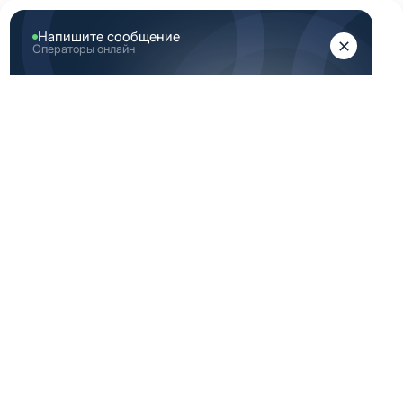
ЖЕНЩИНАМ
МУЖЧИНАМ
Главная
Аутлет
Скидка медицинская одежда 54 Размер (XL) темно
голубая
СКИДКА
МЕДИЦИНСКАЯ
ОДЕЖДА 54
РАЗМЕР (XL)
ТЕМНО ГОЛУБАЯ