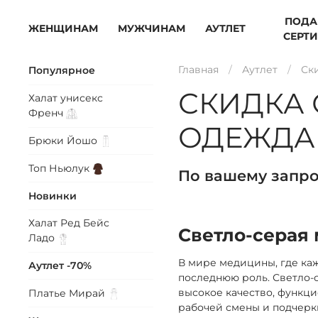
ПОДА
ЖЕНЩИНАМ
МУЖЧИНАМ
АУТЛЕТ
СЕРТ
Главная
Аутлет
Ск
Популярное
СКИДКА 
Халат унисекс
Френч
ОДЕЖДА
Брюки
Йошо
Топ
Ньюлук
По вашему запро
Новинки
Халат Ред Бейс
Светло-серая
Ладо
В мире медицины, где ка
Аутлет -70%
последнюю роль. Светло-
высокое качество, функци
Платье
Мирай
рабочей смены и подчеркн