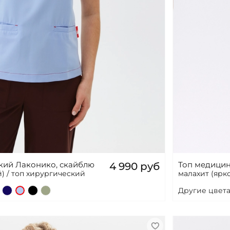
кий Лаконико, скайблю
Топ медицин
4 990 руб
) / топ хирургический
малахит (ярк
Другие цвета