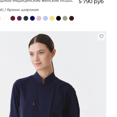
одные медицинские женские Йошо,
5 790 руб
й) / брюки широкие
: