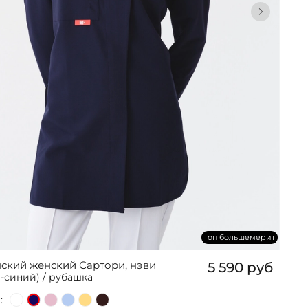
топ большемерит
ский женский Сартори, нэви
5 590 руб
-синий) / рубашка
: