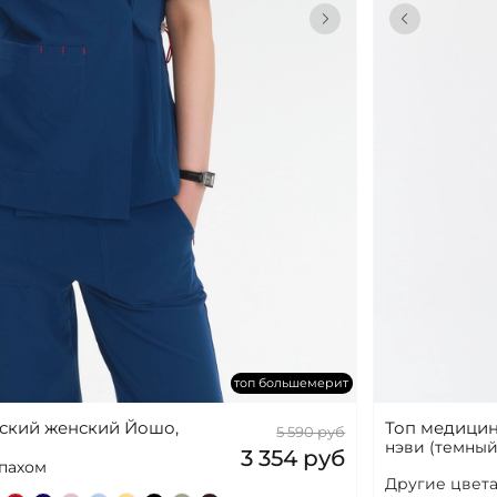
топ большемерит
нский женский Йошо,
Топ медицин
5 590 руб
нэви (темный
3 354 руб
апахом
Другие цвета