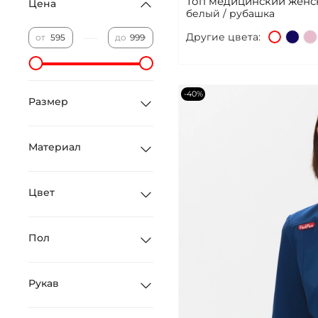
Топ медицинский женс
Цена
белый / рубашка
—
Другие цвета:
от
до
-40%
Размер
Материал
Цвет
Пол
Рукав