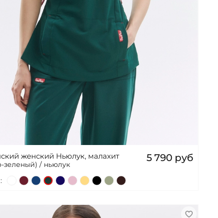
ский женский Ньюлук, малахит
5 790 руб
о-зеленый) / ньюлук
: