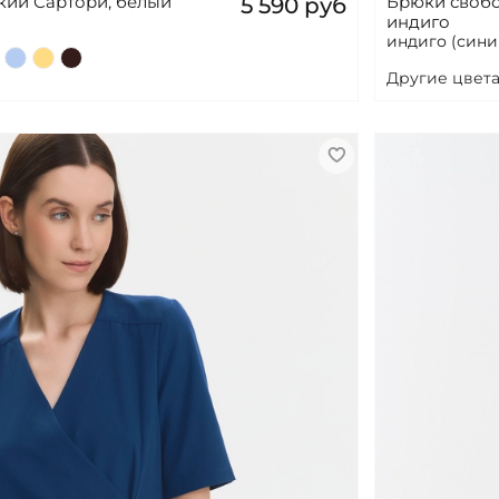
кий Сартори, белый
Брюки своб
5 590 руб
индиго
индиго (сини
Другие цвета