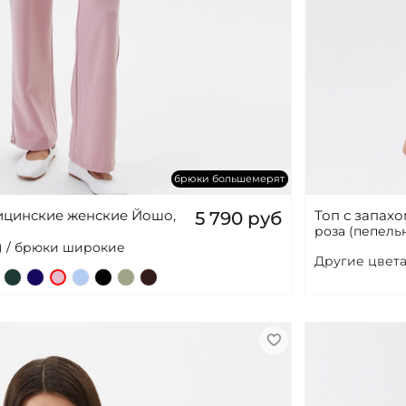
брюки большемерят
цинские женские Йошо,
Топ с запах
5 790 руб
роза (пепельн
) / брюки широкие
Другие цвета