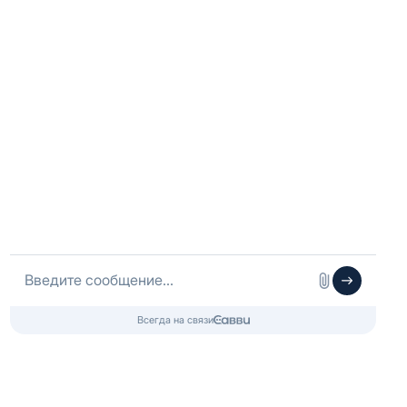
Москва, Воротниковский пер. 8c1
+7 (925) 369-05-44
с 11:00 до 20:30
Санкт-Петербург, ул. Ординарная 11
+7 (812) 214-41-18
с 10:00 до 20:00
Telegram:
@redplus_spb
Краснодар, ул. Рашпилевская 55/Гимназическая 55
+7 (918) 453-69-40
с 10:00 до 20:00
Telegram:
@redplus_krd
г. Казань, ул. Право Булачная 35/2
+7 (925) 368-84-45
с 10:00 до 20:00
Telegram:
@redplus_kzn
Клиентский сервис
Telegram:
@redplus_team
Служба заботы
+7 (980) 800-06-50
Менеджер по закупкам оптом:
opt@redplus.store