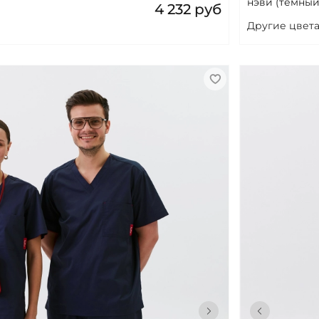
нэви (темный
4 232 руб
Другие цвета