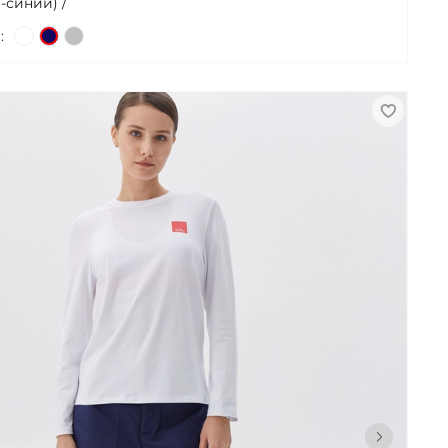
-синий) /
: