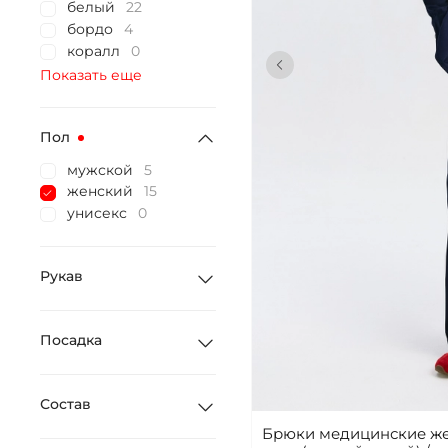
белый
22
бордо
4
коралл
0
Показать еще
Пол
мужской
5
женский
15
унисекс
0
Рукав
Посадка
Состав
Брюки медицинские же