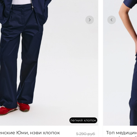
легкий хлопок
нские Юми, нэви хлопок
Топ медицин
5 290 руб