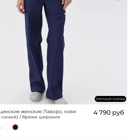
плотный хлопок
инские женские Лаворо, нэви
4 790 руб
й-синий) / брюки широкие
: