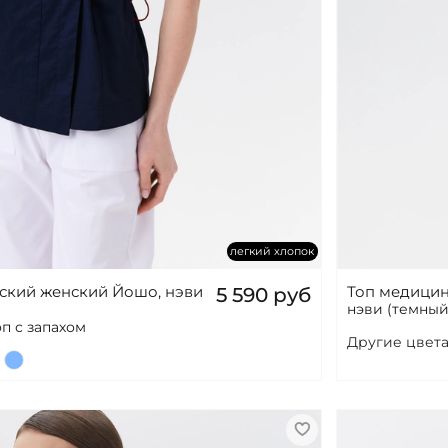
легкий хлопок
ский женский Йошо, нэви
Топ медицин
5 590 руб
нэви (темный
оп с запахом
Другие цвета