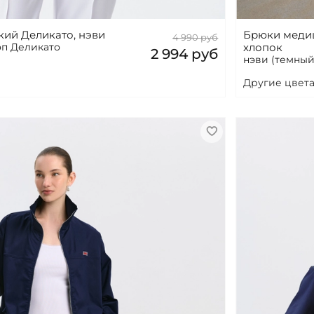
ий Деликато, нэви
Брюки меди
4 990 руб
оп Деликато
хлопок
2 994 руб
нэви (темный
Другие цвета