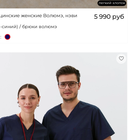
легкий хлопок
цинские женские Волюмэ, нэви
5 990 руб
-синий) / брюки волюмэ
: