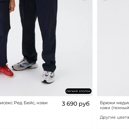
легкий хлопок
секс Ред Бейс, нэви
Брюки медиц
3 690 руб
нэви (темны
Другие цвета