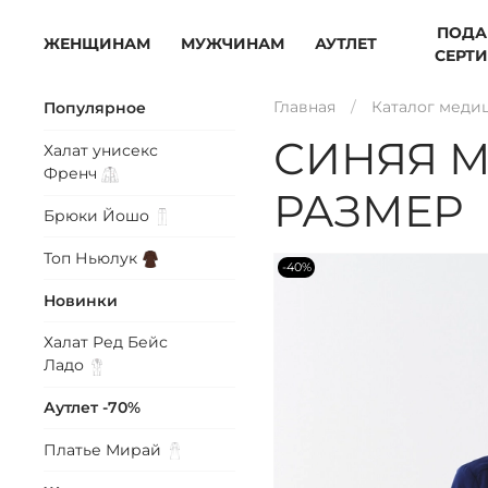
ПОДА
ЖЕНЩИНАМ
МУЖЧИНАМ
АУТЛЕТ
СЕРТ
Главная
Каталог меди
Популярное
СИНЯЯ 
Халат унисекс
Френч
РАЗМЕР
Брюки
Йошо
Топ
Ньюлук
-40%
Новинки
Халат Ред Бейс
Ладо
Аутлет -70%
Платье
Мирай