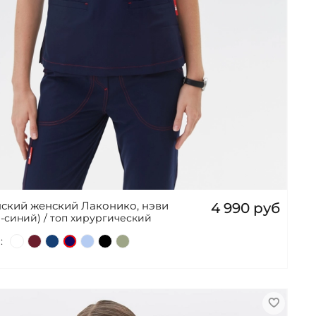
ский женский Лаконико, нэви
4 990 руб
-синий) / топ хирургический
: