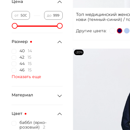
Цена
Топ медицинский женск
—
от
до
нэви (темный-синий) / т
Другие цвета:
Размер
40
14
-20%
42
15
44
15
46
15
Показать еще
Материал
Цвет
баббл (ярко-
розовый)
2