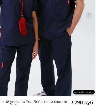
легкий хлопок
ский унисекс Ред Бейс, нэви хлопок
3 290 руб