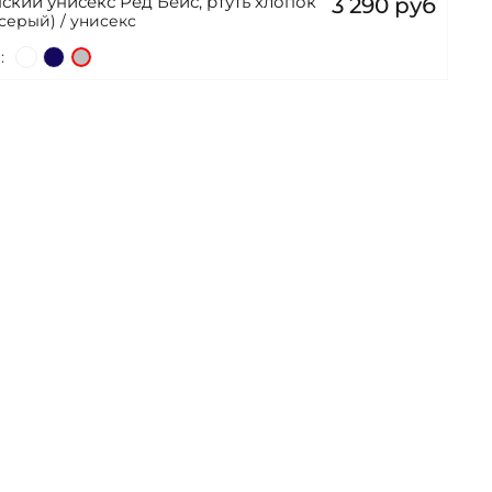
ский унисекс Ред Бейс, ртуть хлопок
3 290 руб
-серый) / унисекс
: