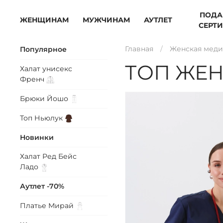
ПОДА
ЖЕНЩИНАМ
МУЖЧИНАМ
АУТЛЕТ
СЕРТ
Главная
Женская меди
Популярное
ТОП ЖЕН
Халат унисекс
Френч
Брюки
Йошо
Топ
Ньюлук
Новинки
Халат Ред Бейс
Ладо
Аутлет -70%
Платье
Мирай