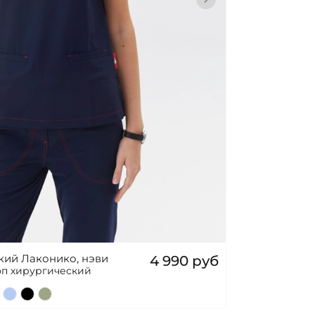
кий Лаконико, нэви
4 990 руб
топ хирургический