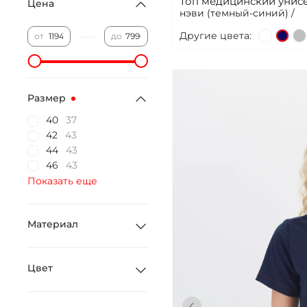
Топ медицинский унисе
Цена
нэви (темный-синий) /
—
Другие цвета:
от
до
Размер
40
37
42
43
44
43
46
43
Показать еще
Материал
Цвет