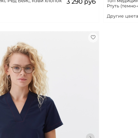
кс Ред Бейс, нэви хлопок
Топ медицин
3 290 руб
Ртуть (темно
Другие цвета