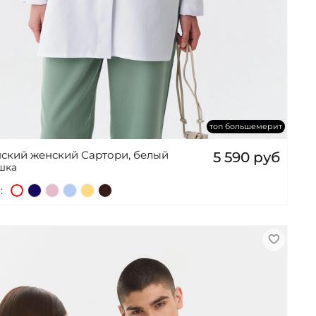
топ большемерит
ский женский Сартори, белый
5 590 руб
шка
: