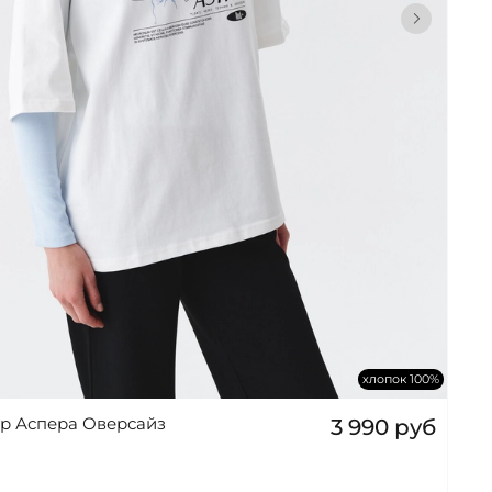
хлопок 100%
р Аспера Оверсайз
3 990 руб