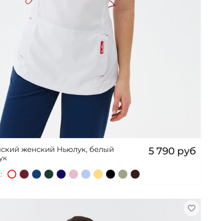
ский женский Ньюлук, белый
5 790 руб
ук
: