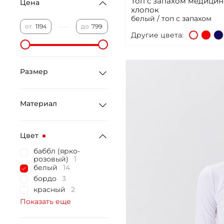
Топ с запахом медици
Цена
хлопок
белый / топ с запахом
—
от
до
Другие цвета:
Размер
Материал
Цвет
баббл (ярко-
розовый)
1
белый
14
бордо
3
красный
2
Показать еще