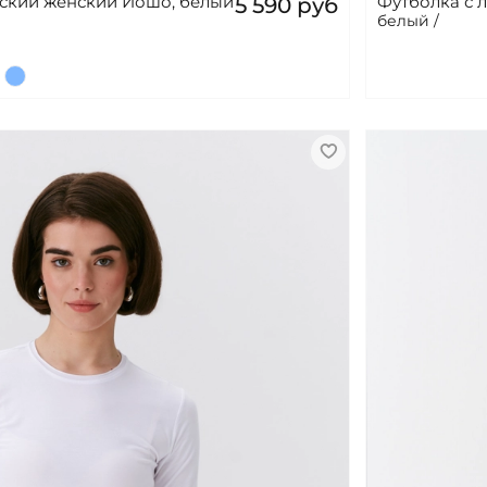
нский женский Йошо, белый
Футболка с 
5 590 руб
белый /