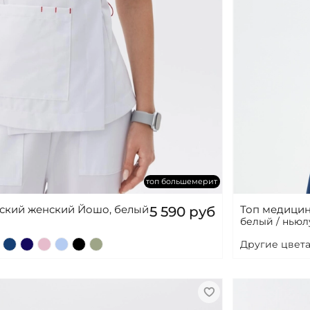
топ большемерит
нский женский Йошо, белый
Топ медицин
5 590 руб
белый / ньюл
Другие цвета