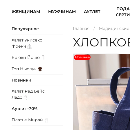
ПОДА
ЖЕНЩИНАМ
МУЖЧИНАМ
АУТЛЕТ
СЕРТ
Главная
Медицинские 
Популярное
ХЛОПКО
Халат унисекс
Френч
Брюки
Йошо
Новинка
Топ
Ньюлук
Новинки
Халат Ред Бейс
Ладо
Аутлет -70%
Платье
Мирай