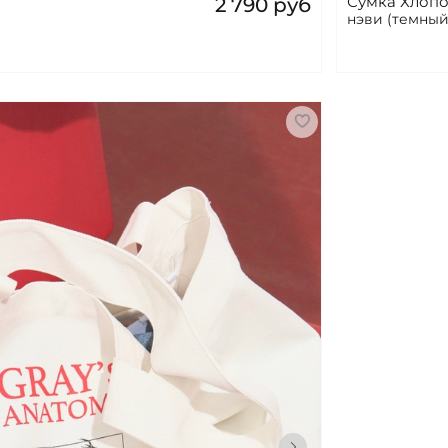
Сумка Хлопо
2 790 руб
нэви (темный