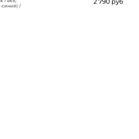
к Пилс
2 790 руб
-синий) /