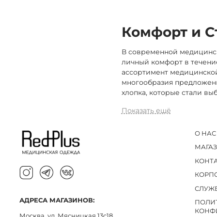
Комфорт и С
В современной медицинск
личный комфорт в течение
ассортимент медицинской
многообразия предложени
хлопка, которые стали в
Показать ещё
О НАС
МАГА
КОНТ
КОРП
СЛУЖ
АДРЕСА МАГАЗИНОВ:
ПОЛИ
КОНФ
Москва, ул. Мясницкая 13с18