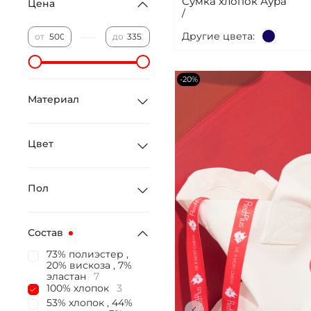
Сумка хлопок Аура
Цена
/
—
Другие цвета:
от
до
-20%
Материал
Цвет
Пол
Состав
73% полиэстер ,
20% вискоза , 7%
эластан
7
100% хлопок
3
53% хлопок , 44%