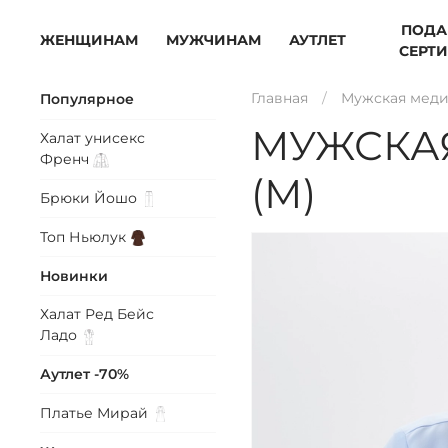
ПОДА
ЖЕНЩИНАМ
МУЖЧИНАМ
АУТЛЕТ
СЕРТ
Главная
Мужская меди
Популярное
МУЖСКА
Халат унисекс
Френч
(М)
Брюки
Йошо
Топ
Ньюлук
Новинки
Халат Ред Бейс
Ладо
Аутлет -70%
Платье
Мирай