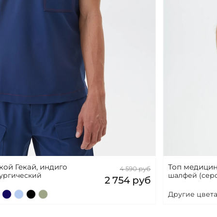
ой Гекай, индиго
Топ медицин
4 590 руб
рургический
шалфей (серо
2 754 руб
Другие цвета