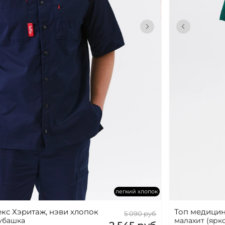
легкий хлопок
кс Хэритаж, нэви хлопок
Топ медицин
5 090 руб
рубашка
малахит (ярк