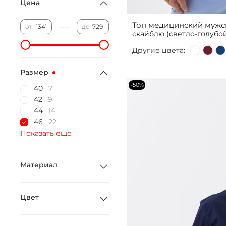
Цена
Топ медицинский мужск
—
от
до
скайблю (светло-голубой
Другие цвета:
Размер
-50%
40
7
42
9
44
14
46
22
Показать еще
Материал
Цвет