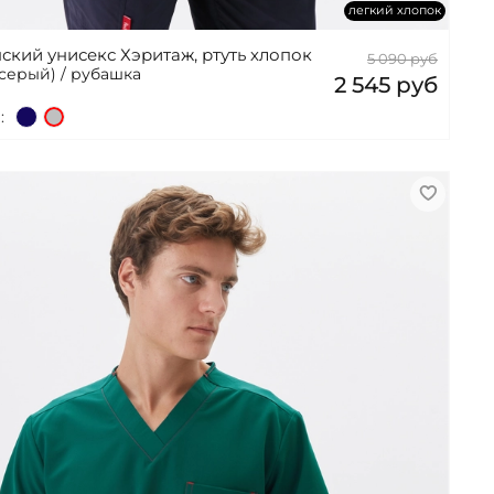
легкий хлопок
ский унисекс Хэритаж, ртуть хлопок
5 090 руб
-серый) / рубашка
2 545 руб
: