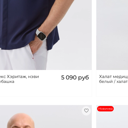
кс Хэритаж, нэви
Халат медиц
5 090 руб
рубашка
белый / халат
Новинка