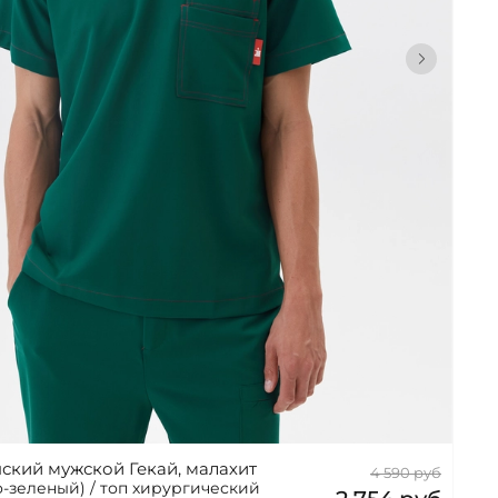
ский мужской Гекай, малахит
4 590 руб
о-зеленый) / топ хирургический