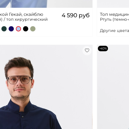
ой Гекай, скайблю
Топ медицин
4 590 руб
) / топ хирургический
Ртуть (темно
Другие цвета
-40%