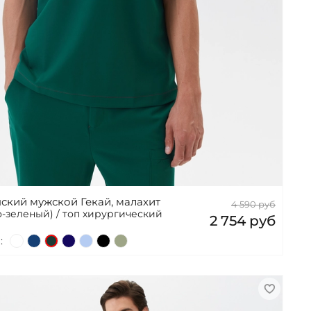
ский мужской Гекай, малахит
4 590 руб
о-зеленый) / топ хирургический
2 754 руб
: