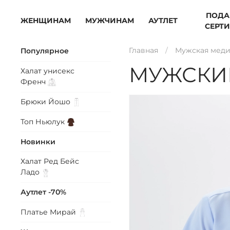
ПОДА
ЖЕНЩИНАМ
МУЖЧИНАМ
АУТЛЕТ
СЕРТ
Главная
Мужская меди
Популярное
МУЖСКИ
Халат унисекс
Френч
Брюки
Йошо
Топ
Ньюлук
Новинки
Халат Ред Бейс
Ладо
Аутлет -70%
Платье
Мирай