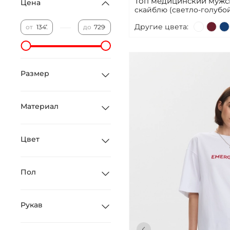
Топ медицинский мужск
Цена
скайблю (светло-голубой
—
Другие цвета:
от
до
Размер
Материал
Цвет
Пол
Рукав