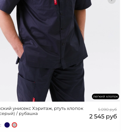
легкий хлопок
ский унисекс Хэритаж, ртуть хлопок
5 090 руб
-серый) / рубашка
2 545 руб
: