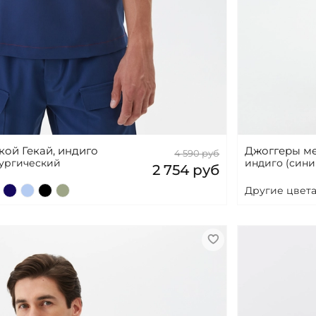
ой Гекай, индиго
Джоггеры ме
4 590 руб
рургический
индиго (сини
2 754 руб
Другие цвета