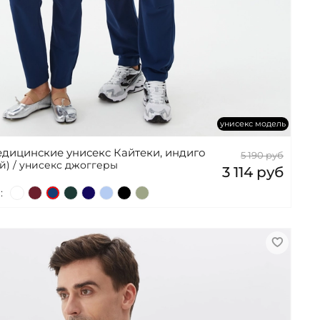
унисекс модель
дицинские унисекс Кайтеки, индиго
5 190 руб
й) / унисекс джоггеры
3 114 руб
: