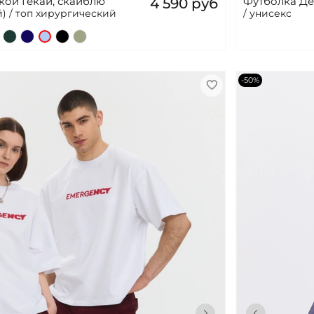
ой Гекай, скайблю
Футболка Де
4 590 руб
) / топ хирургический
/ унисекс
-50%