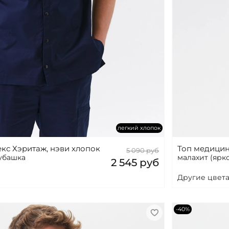
легкий хлопок
кс Хэритаж, нэви хлопок
Топ медицин
5 090 руб
рубашка
малахит (ярк
2 545 руб
Другие цвета
-40%