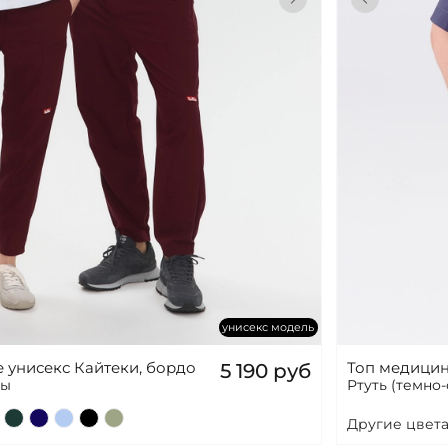
унисекс модель
 унисекс Кайтеки, бордо
Топ медицин
5 190 руб
ры
Ртуть (темно
Другие цвета