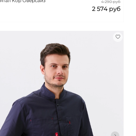
нтал Кор Оверсайз
4 290 руб
2 574 руб