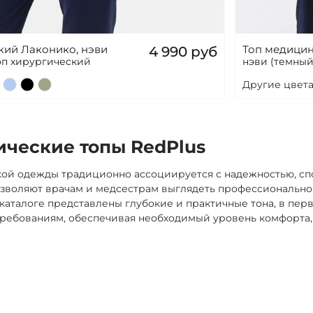
кий Лаконико, нэви
Топ медицин
4 990 руб
топ хирургический
нэви (темный
Другие цвета
ические топы RedPlus
ой одежды традиционно ассоциируется с надежностью, сп
озволяют врачам и медсестрам выглядеть профессионально 
каталоге представлены глубокие и практичные тона, в пер
требованиям, обеспечивая необходимый уровень комфорта, 