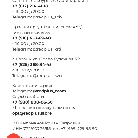
Санкт-Петербург, ул. Ординарная 11
+7 (812) 214-41-18
с 10:00 до 20:00
Telegram:
@redplus_spb
Краснодар, ул. Рашпилевская 55/
Гимназическая 55
+7 (918) 453-69-40
с 10:00 до 20:00
Telegram:
@redplus_krd
г. Казань, ул. Право Булачная 35/2
+7 (925) 368-84-45
с 10:00 до 20:00
Telegram:
@redplus_kzn
Клиентский сервис
Telegram:
@redplus_team
Служба заботы
+7 (980) 800-06-50
Менеджер по закупкам оптом:
opt@redplus.store
ИП Андрианов Роман Петрович
ИНН 772910776515, тел: +7 (499) 229-95-90