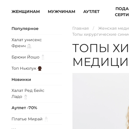
ПОДА
ЖЕНЩИНАМ
МУЖЧИНАМ
АУТЛЕТ
СЕРТ
Главная
Женская меди
Популярное
Топы хирургические син
Халат унисекс
ТОПЫ ХИ
Френч
Брюки
Йошо
МЕДИЦИ
Топ
Ньюлук
Новинки
Халат Ред Бейс
Ладо
Аутлет -70%
Платье
Мирай