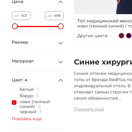
Цена
—
от
до
Топ медицинский женс
нэви (темный-синий) / 
Другие цвета:
Размер
Синие хирург
Материал
Синий оттенок медицинск
топы от бренда RedPlus п
Цвет
индивидуальный стиль. В 
белый
1
отвечает самым строгим 
бордо
1
своих обязанностей.
...
нэви (темный-
синий)
2
Показать ещё
черный
1
Показать еще