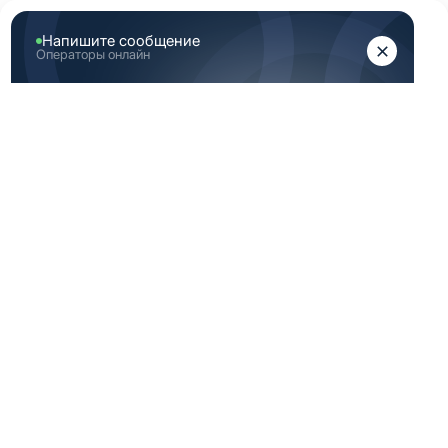
ЖЕНЩИНАМ
МУЖЧИНАМ
Главная
Женская медицинская одежда
Женские медицинские топы
Светло голубой топ женский медицинский 46 Размер
(М)
СВЕТЛО ГОЛУБОЙ
ТОП ЖЕНСКИЙ
МЕДИЦИНСКИЙ 46
РАЗМЕР (М)
-40%
-50%