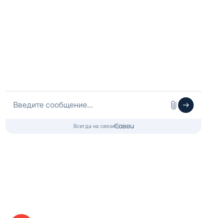
с 11:00 до 20:30
Санкт-Петербург, ул. Ординарная 11
+7 (812) 214-41-18
с 10:00 до 20:00
Telegram:
@redplus_spb
Краснодар, ул. Рашпилевская 55/Гимназическая 55
+7 (918) 453-69-40
с 10:00 до 20:00
Telegram:
@redplus_krd
г. Казань, ул. Право Булачная 35/2
+7 (925) 368-84-45
с 10:00 до 20:00
Telegram:
@redplus_kzn
Клиентский сервис
Telegram:
@redplus_team
Служба заботы
+7 (980) 800-06-50
Менеджер по закупкам оптом:
opt@redplus.store
ИП Андрианов Роман Петрович
ИНН 772910776515, тел: +7 (499) 229-95-90